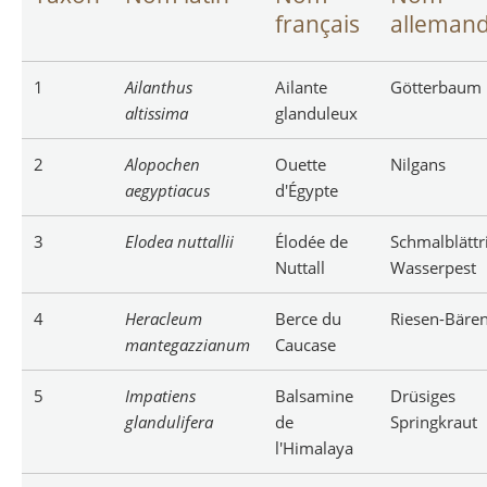
français
alleman
1
Ailanthus
Ailante
Götterbaum
altissima
glanduleux
2
Alopochen
Ouette
Nilgans
aegyptiacus
d'Égypte
3
Elodea nuttallii
Élodée de
Schmalblättr
Nuttall
Wasserpest
4
Heracleum
Berce du
Riesen-Bäre
mantegazzianum
Caucase
5
Impatiens
Balsamine
Drüsiges
glandulifera
de
Springkraut
l'Himalaya