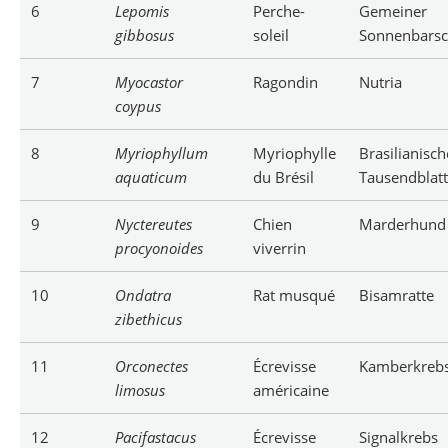
6
Lepomis
Perche-
Gemeiner
gibbosus
soleil
Sonnenbars
7
Myocastor
Ragondin
Nutria
coypus
8
Myriophyllum
Myriophylle
Brasilianisch
aquaticum
du Brésil
Tausendblat
9
Nyctereutes
Chien
Marderhund
procyonoides
viverrin
10
Ondatra
Rat musqué
Bisamratte
zibethicus
11
Orconectes
Écrevisse
Kamberkreb
limosus
américaine
12
Pacifastacus
Écrevisse
Signalkrebs