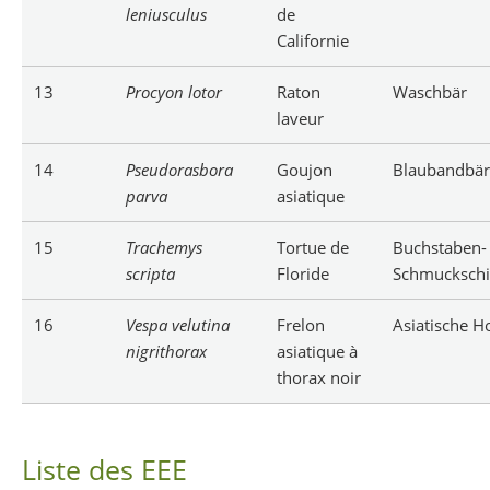
leniusculus
de
Californie
13
Procyon lotor
Raton
Waschbär
laveur
14
Pseudorasbora
Goujon
Blaubandbär
parva
asiatique
15
Trachemys
Tortue de
Buchstaben-
scripta
Floride
Schmuckschi
16
Vespa velutina
Frelon
Asiatische H
nigrithorax
asiatique à
thorax noir
Liste des EEE