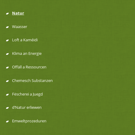
Natur
Menu
Waasser
de
Loft a Kaméidi
navigation
Klima an Energie
Offäll a Ressourcen
Chemesch Substanzen
Fëscherei a Juegd
d’Natur erliewen
Emweltprozeduren