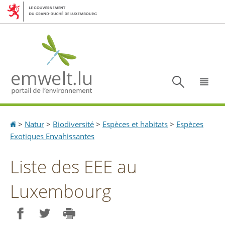
Aller
Aller
à
au
la
contenu
navigation
Recherc
Menu
Accueil
>
Natur
>
Biodiversité
>
Espèces et habitats
>
Espèces
Exotiques Envahissantes
Liste des EEE au
Luxembourg