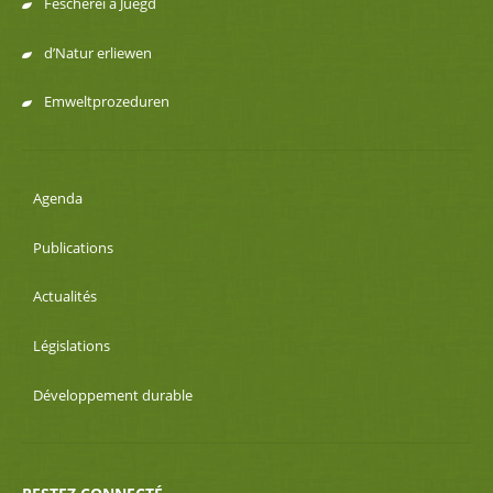
Fëscherei a Juegd
d’Natur erliewen
Emweltprozeduren
Agenda
Publications
Actualités
Législations
Développement durable