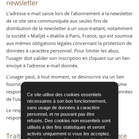
newsletter
L’adresse e-mail saisie lors de l’abonnement à la newsletter
de ce site sera communiquée aux seules fins de
distribution de la newsletter à un sous-traitant, notamment
la société « Mailjet » établie à Paris, France, qui est soumise
aux mêmes obligations légales concernant la protection de
données à caractère personnel. Pour limiter les abus,
l’usager doit valider son inscription en cliquant sur un lien
envoyé à l’adresse e-mail donnée.
L’usager peut, à tout moment, se désinscrire via un lien
fournit dans chaque e-mail ou en contactant l’organisme
responsable du site. La durée de conservation des données
Ce site utilise des cookies essentiels
de l’usager n’excède pas celle de son inscription.
nécessaires à son bon fonctionnement,
sans usage de données à caractère
Le responsable de ces traitements est l’organisme
personnel, et ne pouvant pas être
responsable de ce site.
refusés. Des cookies non essentiels sont
utilisés à des fins statistiques et seront
activés uniquement si vous les acceptez.
Traitements liés à la mesure d'audience