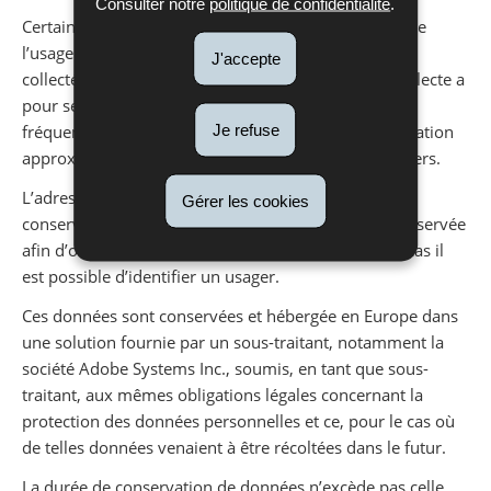
Consulter notre
politique de confidentialité
.
Certaines données relatives aux matériel et logiciel de
l’usager qui ne sont pas de nature à l’identifier sont
J'accepte
collectées lors de sa visite sur le site public. Cette collecte a
pour seule finalité de disposer de statistiques de
Je refuse
fréquentation (type de navigateur, résolution, localisation
approximative, etc.) afin de servir au mieux les usagers.
L’adresse IP complète de l’usager n’est en aucun cas
Gérer les cookies
conservée. Une seule partie de l’adresse IP étant conservée
afin d’obtenir des statistiques globales et en aucun cas il
est possible d’identifier un usager.
Ces données sont conservées et hébergée en Europe dans
une solution fournie par un sous-traitant, notamment la
société Adobe Systems Inc., soumis, en tant que sous-
traitant, aux mêmes obligations légales concernant la
protection des données personnelles et ce, pour le cas où
de telles données venaient à être récoltées dans le futur.
La durée de conservation de données n’excède pas celle