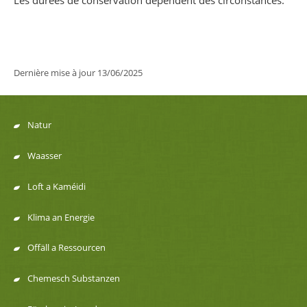
Dernière mise à jour
13/06/2025
Natur
Menu
Waasser
de
Loft a Kaméidi
navigation
Klima an Energie
Offäll a Ressourcen
Chemesch Substanzen