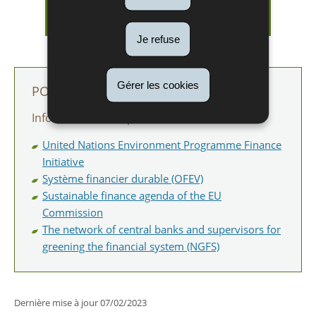
Green Finance Konferenz - 16. &
17. Mai 2023
Je refuse
Gérer les cookies
POUR EN SAVOIR PLUS
Informations complémentaires
United Nations Environment Programme Finance
Initiative
Système financier durable (OFEV)
Sustainable finance agenda of the EU
Commission
The network of central banks and supervisors for
greening the financial system (NGFS)
Dernière mise à jour
07/02/2023