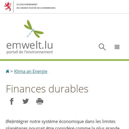
Aller
Aller
à
au
la
contenu
navigation
Recherc
Menu
Accueil
>
Klima an Energie
Finances durables
Partager sur Facebook
Partager sur Twitter
Imprimer
(Re)intègrer notre système économique dans les limites
planétaires pourrait être considéré comme la plus grande