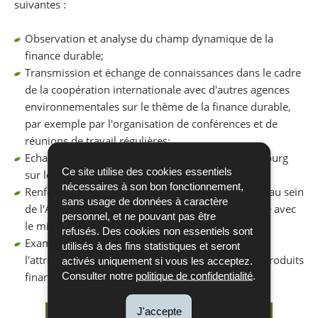
suivantes :
Observation et analyse du champ dynamique de la
finance durable;
Transmission et échange de connaissances dans le cadre
de la coopération internationale avec d'autres agences
environnementales sur le thème de la finance durable,
par exemple par l'organisation de conférences et de
réunions de travail régulières;
Echange avec d'autres acteurs publics au Luxembourg
Ce site utilise des cookies essentiels
sur les questions de réglementation;
nécessaires à son bon fonctionnement,
Renforcement des connaissances et des capacités au sein
sans usage de données à caractère
de l'Administration de l’Environnement et échange avec
personnel, et ne pouvant pas être
le ministère de tutelle;
refusés. Des cookies non essentiels sont
Examen des structures et des procédures pour
utilisés à des fins statistiques et seront
l'attribution du futur Ecolabel européen pour les produits
activés uniquement si vous les acceptez.
financiers.
Consulter notre
politique de confidentialité
.
J'accepte