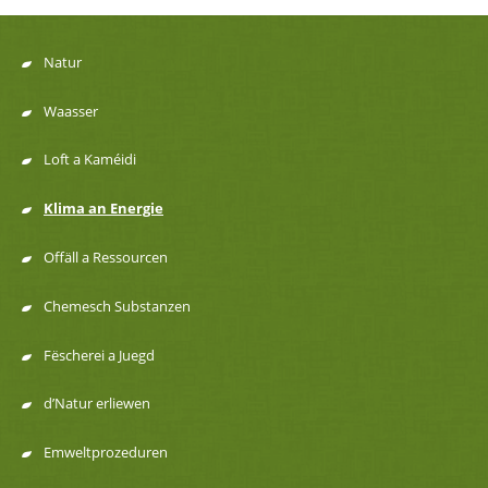
Natur
Menu
Waasser
de
Loft a Kaméidi
navigation
Klima an Energie
Offäll a Ressourcen
Chemesch Substanzen
Fëscherei a Juegd
d’Natur erliewen
Emweltprozeduren