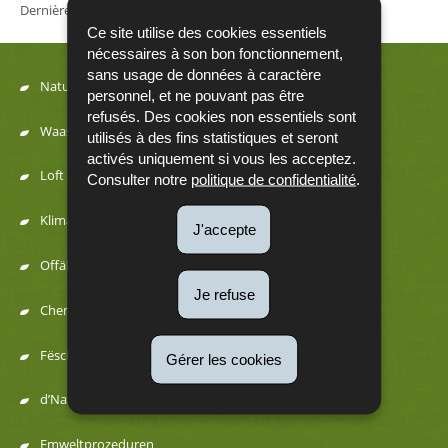
Dernière mise à jour
10/06/2026
Ce site utilise des cookies essentiels
nécessaires à son bon fonctionnement,
sans usage de données à caractère
Natur
personnel, et ne pouvant pas être
Menu
refusés. Des cookies non essentiels sont
Waasser
utilisés à des fins statistiques et seront
de
activés uniquement si vous les acceptez.
Loft a Kaméidi
Consulter notre
politique de confidentialité
.
navigation
Klima an Energie
J'accepte
Offäll a Ressourcen
Je refuse
Chemesch Substanzen
Fëscherei a Juegd
Gérer les cookies
d’Natur erliewen
Emweltprozeduren