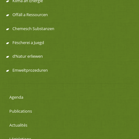
navigation
Klima an Energie
Offäll a Ressourcen
Chemesch Substanzen
Fëscherei a Juegd
d’Natur erliewen
Emweltprozeduren
Agenda
Publications
Actualités
Législations