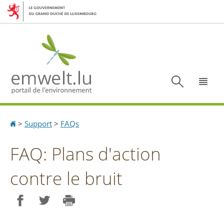
Aller
Aller
à
au
la
contenu
navigation
Recherc
Menu
Accueil
>
Support
>
FAQs
FAQ: Plans d'action
contre le bruit