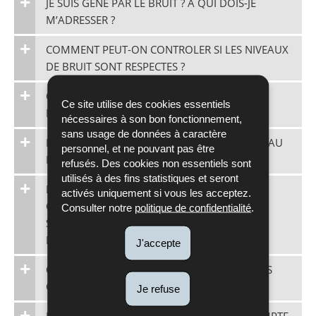
JE SUIS GENE PAR LE BRUIT ? A QUI DOIS-JE
M’ADRESSER ?
COMMENT PEUT-ON CONTROLER SI LES NIVEAUX
DE BRUIT SONT RESPECTES ?
OU PEUT-ON TROUVER DES RAPPORTS DE
Ce site utilise des cookies essentiels
MESURAGES ET D’ETUDES ?
nécessaires à son bon fonctionnement,
sans usage de données à caractère
POURQUOI ASSAINIT-ON LE BRUIT EXISTANT AU
personnel, et ne pouvant pas être
LIEU DE COMBATTRE SON ORIGINE ?
refusés. Des cookies non essentiels sont
utilisés à des fins statistiques et seront
DANS QUELLE MESURE EST-CE QUE LES
activés uniquement si vous les acceptez.
COMMENTAIRES SOUMIS PAR DES CITOYENS
Consulter notre
politique de confidentialité
.
SONT PRIS EN COMPTE POUR LES PLANS
D’ACTION ?
J'accepte
QUELLES SONT LES ECHEANCES DES MESURES
CONTENUES DANS LES PLANS D’ACTION ?
Je refuse