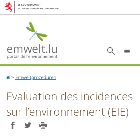
Aller
Aller
à
au
la
contenu
navigation
Recherc
Menu
Accueil
>
Emweltprozeduren
Evaluation des incidences
sur l’environnement (EIE)