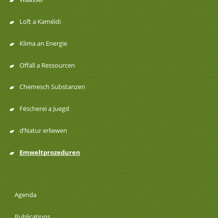
de
Loft a Kaméidi
navigation
Klima an Energie
Offäll a Ressourcen
Chemesch Substanzen
Fëscherei a Juegd
d’Natur erliewen
Emweltprozeduren
Agenda
Publications