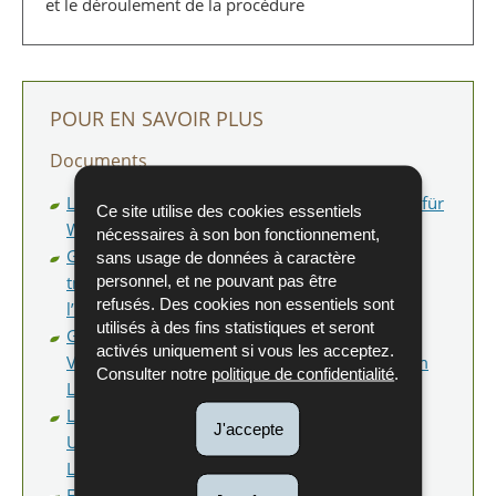
et le déroulement de la procédure
POUR EN SAVOIR PLUS
Documents
Leitfaden zu avifaunistischen Untersuchungen für
Ce site utilise des cookies essentiels
Windenergieprojekte in Luxemburg
nécessaires à son bon fonctionnement,
Guide concernant l’évaluation des incidences
sans usage de données à caractère
personnel, et ne pouvant pas être
transfrontalières de certains projets sur
refusés. Des cookies non essentiels sont
l’environnement
utilisés à des fins statistiques et seront
Guide d’orientation « Leitfaden zur FFH-
activés uniquement si vous les acceptez.
Verträglichkeitsprüfung für das Großherzogtum
Consulter notre
politique de confidentialité
.
Luxemburg
(Pdf - 7,17 Mo)
(Pdf - 7,17 Mo)
Leitfaden zu fledermauskundlichen
J'accepte
Untersuchungen für Windenergieprojekte in
Luxemburg
(Pdf - 18,50 Mo)
FAQ-Exploitation d’éoliennes – Volet