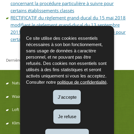
concernant la procédure particulière à suivre pour
certains établissements classés
RECTIFICATIF du règlement grand-ducal du 15 mai 2018
modifiant le règlement grand-ducal du 13 septembre
2011 concernant la procédure particulière à suivre pour
Ce site utilise des cookies essentiels
certains établissements classés
nécessaires à son bon fonctionnement,
sans usage de données à caractère
personnel, et ne pouvant pas être
Dernière mise à jour
16/08/2023
refusés. Des cookies non essentiels sont
utilisés à des fins statistiques et seront
activés uniquement si vous les acceptez.
Consulter notre
politique de confidentialité
.
Natur
Menu
Waasser
J'accepte
de
Loft a Kaméidi
Je refuse
navigation
Klima an Energie