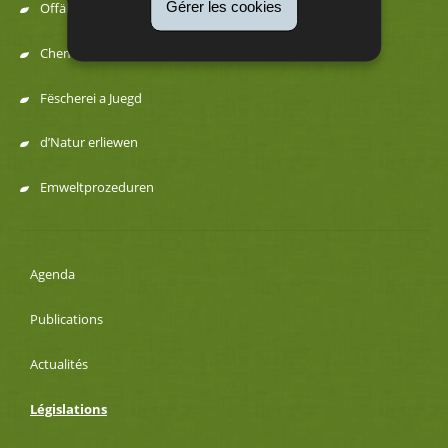
Gérer les cookies
Offäll a Ressourcen
Chemesch Substanzen
Fëscherei a Juegd
d’Natur erliewen
Emweltprozeduren
Agenda
Publications
Actualités
Législations