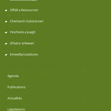
Offäll a Ressourcen
Chemesch Substanzen
Fëscherei a Juegd
d’Natur erliewen
Emweltprozeduren
Agenda
Publications
Actualités
Législations