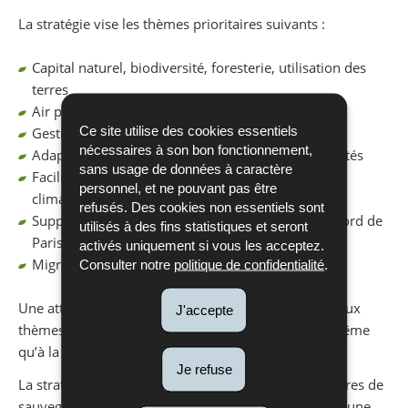
La stratégie vise les thèmes prioritaires suivants :
Capital naturel, biodiversité, foresterie, utilisation des
terres
Air propre et ressources en eaux propres
Ce site utilise des cookies essentiels
Gestion efficace des ressources et des déchets
nécessaires à son bon fonctionnement,
Adaptation et résilience au niveau des communautés
sans usage de données à caractère
Facilitation de l’adoption de la finance durable et
personnel, et ne pouvant pas être
climatique
refusés. Des cookies non essentiels sont
Support pour le système de transparence de l’Accord de
utilisés à des fins statistiques et seront
Paris
activés uniquement si vous les acceptez.
Migration climatique
Consulter notre
politique de confidentialité
.
Une attention particulière est par ailleurs accordée aux
J'accepte
thèmes du « genre » et des « droits humains », de même
qu’à la migration climatique.
Je refuse
La stratégie apporte aussi des clarifications en matières de
sauvegardes environnementales et sociales et inclut une