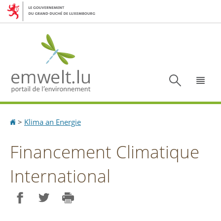
Aller
Aller
à
au
la
contenu
navigation
Recherc
Menu
Accueil
>
Klima an Energie
Financement Climatique
International