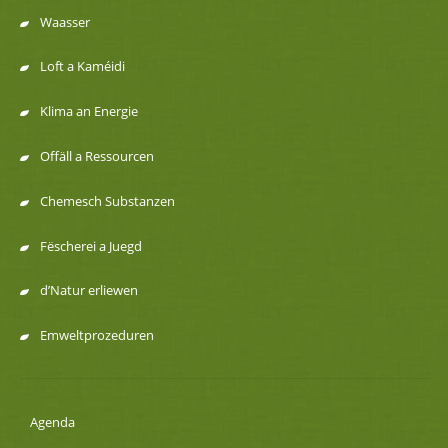
Menu
Waasser
de
Loft a Kaméidi
navigation
Klima an Energie
Offäll a Ressourcen
Chemesch Substanzen
Fëscherei a Juegd
d’Natur erliewen
Emweltprozeduren
Agenda