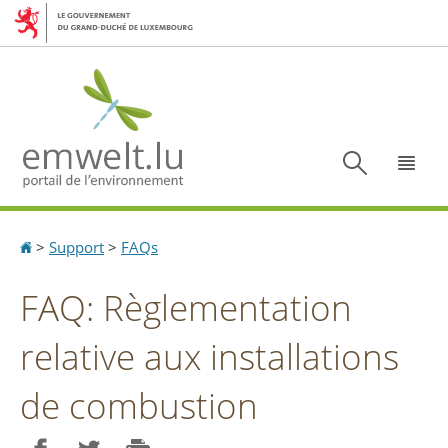
Aller
Aller
à
au
la
contenu
navigation
Recherc
Menu
Accueil
>
Support
>
FAQs
FAQ: Règlementation
relative aux installations
de combustion