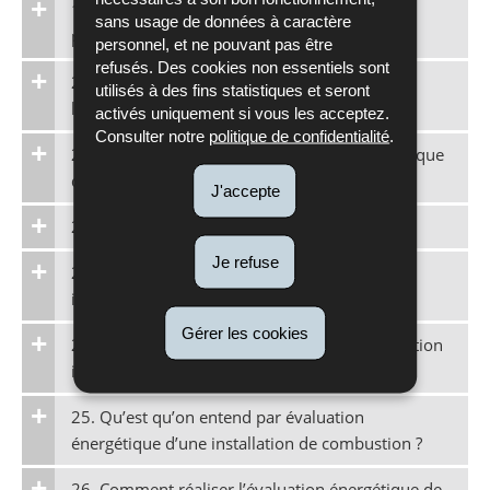
19. Qu’est qu’on entend sous « inspection
sans usage de données à caractère
périodique » d’une installation ?
personnel, et ne pouvant pas être
refusés. Des cookies non essentiels sont
20. Quand est-ce que je dois procéder à
utilisés à des fins statistiques et seront
l’inspection périodique ?
activés uniquement si vous les acceptez.
Consulter notre
politique de confidentialité
.
21. Qui doit demander une inspection périodique
de l’installation ?
J'accepte
22. Qui peut inspecter mon installation ?
Je refuse
23. Quels sont les résultats possibles d’une
inspection périodique?
Gérer les cookies
24. Qu’est-ce qu’on entend sous « transformation
importante » ?
25. Qu’est qu’on entend par évaluation
énergétique d’une installation de combustion ?
26. Comment réaliser l’évaluation énergétique de