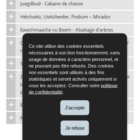
Juegdbud - Cabane de chasse
Héichsëtz, Usëtzleeder, Podium – Mirador
Ewechmaache vu Beem - Abattage d'arbres
Dréchemauer / Steekoup - Mur en pierres sèches /
Ce site utilise des cookies essentiels
murgiers
nécessaires à son bon fonctionnement, sans
usage de données à caractère personnel, et
Stoend Gewässer – Plans d’eau, mares
ne pouvant pas être refusés. Des cookies
non essentiels sont utilisés à des fins
Zerstéierung vu geschützten Biotopen an Habitater
statistiques et seront activés uniquement si
(Art. 17) - Destruction de biotopes et d’habitats
vous les acceptez. Consulter notre
politique
protégés
de confidentialité
.
Ewechmaache vu Bësch
J'accepte
Naturschutzgeneemegungen - Dëtt an Dat
Je refuse