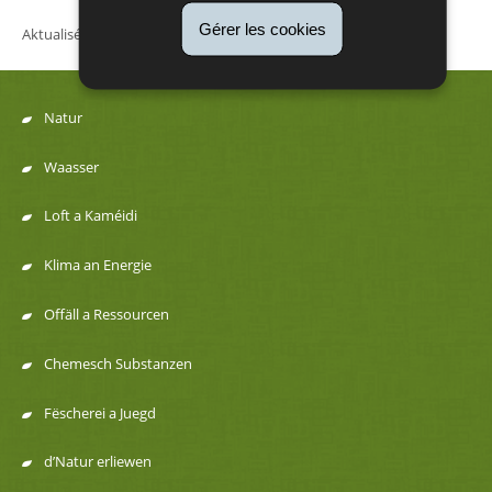
Gérer les cookies
Aktualiséiert
13/03/2026
Natur
Menu
Waasser
de
Loft a Kaméidi
navigation
Klima an Energie
Offäll a Ressourcen
Chemesch Substanzen
Fëscherei a Juegd
d’Natur erliewen