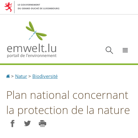
Aller
Aller
à
au
la
contenu
navigation
Recherc
Menu
Accueil
>
Natur
>
Biodiversité
Plan national concernant
la protection de la nature