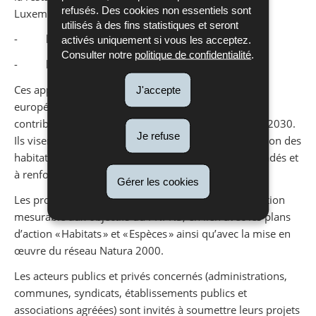
refusés. Des cookies non essentiels sont
Luxembourg :
utilisés à des fins statistiques et seront
- l’appel à projets « Herbages 2026 »
activés uniquement si vous les acceptez.
Consulter notre
politique de confidentialité
.
- l’appel à projets « Zones humides 2026 »
Ces appels s’inscrivent dans le cadre du règlement
J'accepte
européen relatif à la restauration de la nature et
contribuent à atteindre les objectifs fixés à l’horizon 2030.
Je refuse
Ils visent notamment à améliorer l’état de conservation des
habitats et des espèces, à restaurer les milieux dégradés et
à renforcer la connectivité écologique.
Gérer les cookies
Les projets proposés devront apporter une contribution
mesurable aux objectifs du PNPN3, en lien avec les plans
d’action « Habitats » et « Espèces » ainsi qu’avec la mise en
œuvre du réseau Natura 2000.
Les acteurs publics et privés concernés (administrations,
communes, syndicats, établissements publics et
associations agréées) sont invités à soumettre leurs projets