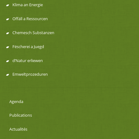
navigation
Klima an Energie
Offäll a Ressourcen
Chemesch Substanzen
Fëscherei a Juegd
d’Natur erliewen
Emweltprozeduren
Agenda
Publications
Actualités