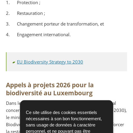
1. Protection ;
2. Restauration ;
3. Changement porteur de transformation, et
4. Engagement international.
EU Biodiversity Strategy to 2030
Appels à projets 2026 pour la
biodiversité au Luxembourg
Dans le cadre de la mise en œuvre du 3ᵉ Plan national
concernant la Protection de la Nature (PNPN3, 2023‑2030),
Ce site utilise des cookies essentiels
le ministère de l’Environnement, du Climat et de la
nécessaires à son bon fonctionnement,
Biodiversité lance deux appels à projets visant à renforcer
sans usage de données à caractère
personnel, et ne pouvant pas être
la restauration des écosystèmes et la biodiversité au