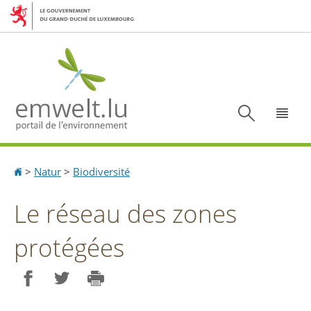
Aller
Aller
à
au
la
contenu
navigation
Recherc
Menu
Accueil
>
Natur
>
Biodiversité
Le réseau des zones
protégées