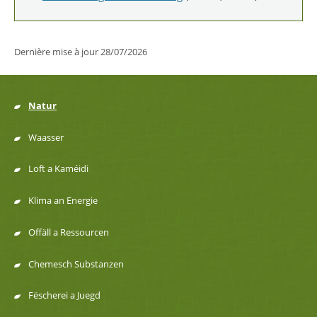
Dernière mise à jour
28/07/2026
Natur
Menu
Waasser
de
Loft a Kaméidi
navigation
Klima an Energie
Offäll a Ressourcen
Chemesch Substanzen
Fëscherei a Juegd