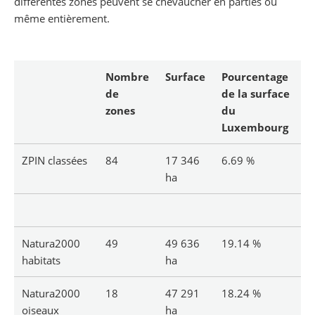
différentes zones peuvent se chevaucher en parties ou
même entièrement.
Nombre
Surface
Pourcentage
de
de la surface
zones
du
Luxembourg
ZPIN classées
84
17 346
6.69 %
ha
Natura2000
49
49 636
19.14 %
habitats
ha
Natura2000
18
47 291
18.24 %
oiseaux
ha