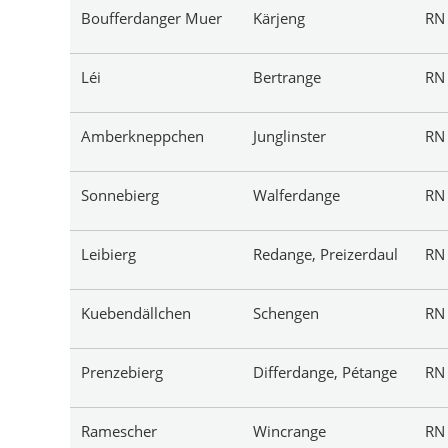
Boufferdanger Muer
Kärjeng
R
Léi
Bertrange
R
Amberkneppchen
Junglinster
R
Sonnebierg
Walferdange
R
Leibierg
Redange, Preizerdaul
R
Kuebendällchen
Schengen
R
Prenzebierg
Differdange, Pétange
R
Ramescher
Wincrange
R