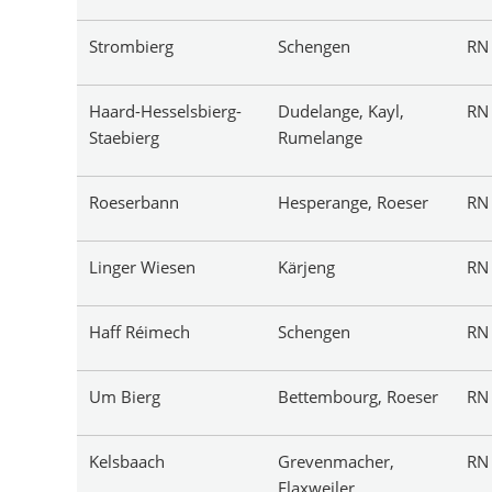
Strombierg
Schengen
R
Haard-Hesselsbierg-
Dudelange, Kayl,
R
Staebierg
Rumelange
Roeserbann
Hesperange, Roeser
R
Linger Wiesen
Kärjeng
R
Haff Réimech
Schengen
R
Um Bierg
Bettembourg, Roeser
R
Kelsbaach
Grevenmacher,
R
Flaxweiler,