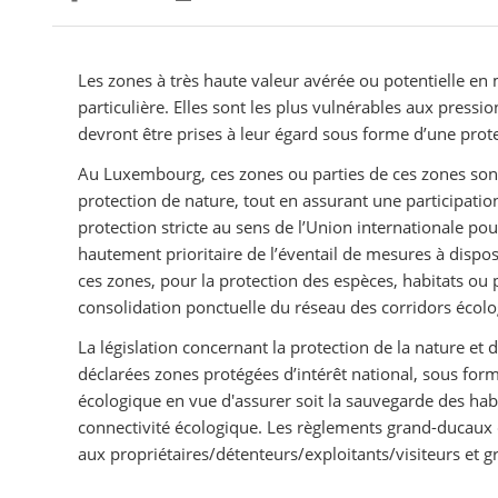
Partager sur Facebook
Partager sur Twitter
Imprimer
Les zones à très haute valeur avérée ou potentielle en m
particulière. Elles sont les plus vulnérables aux pres
devront être prises à leur égard sous forme d’une prote
Au Luxembourg, ces zones ou parties de ces zones sont 
protection de nature, tout en assurant une participati
protection stricte au sens de l’Union internationale pou
hautement prioritaire de l’éventail de mesures à dispo
ces zones, pour la protection des espèces, habitats ou 
consolidation ponctuelle du réseau des corridors écolo
La législation concernant la protection de la nature et d
déclarées zones protégées d’intérêt national, sous for
écologique en vue d'assurer soit la sauvegarde des habi
connectivité écologique. Les règlements grand-ducaux d
aux propriétaires/détenteurs/exploitants/visiteurs et gr