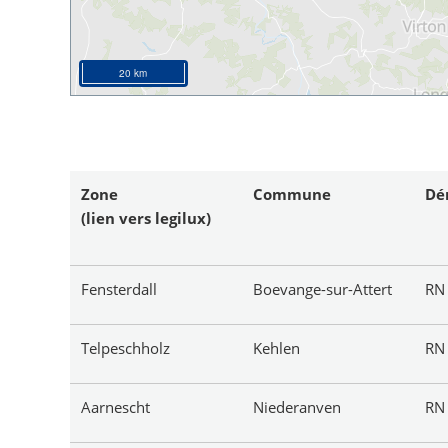
20 km
Zone
Commune
Dé
(lien vers legilux)
Fensterdall
Boevange-sur-Attert
R
Telpeschholz
Kehlen
R
Aarnescht
Niederanven
R