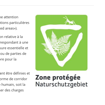
ne attention
tions particulières
ed areas»).
n relative à la
orrespondant à une
ure essentielle et
 ou de parties de
ore pour la
ent être définies et
forme de corridor
 humain, soit la
ser des charges