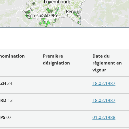
nomination
Première
Date du
désigniation
règlement en
vigeur
N
ZH
24
18.02.1987
N
RD
13
18.02.1987
N
PS
07
01.02.1988