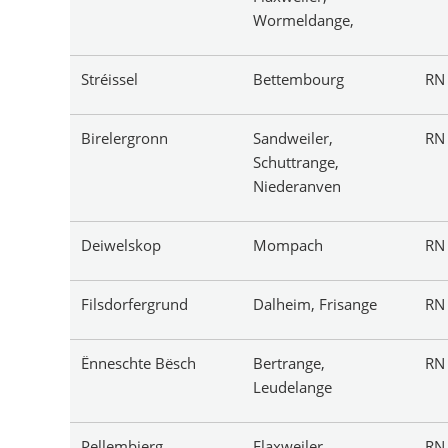
Wormeldange,
Stréissel
Bettembourg
R
Birelergronn
Sandweiler,
R
Schuttrange,
Niederanven
Deiwelskop
Mompach
R
Filsdorfergrund
Dalheim, Frisange
R
Ënneschte Bësch
Bertrange,
R
Leudelange
Pellembierg
Flaxweiler,
R