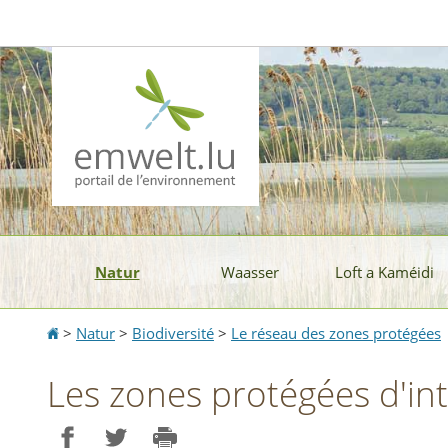
Aller
Aller
à
au
la
contenu
navigation
Natur
Waasser
Loft a Kaméidi
Accueil
>
Natur
>
Biodiversité
>
Le réseau des zones protégées
Les zones protégées d'int