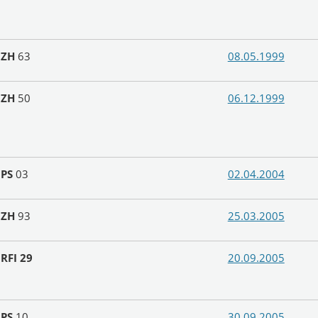
N
ZH
63
08.05.1999
N
ZH
50
06.12.1999
N
PS
03
02.04.2004
N
ZH
93
25.03.2005
N
RFI 29
20.09.2005
N
PS
10
30.09.2005