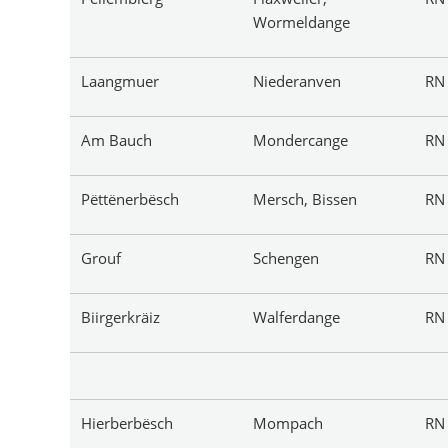
Wormeldange
Laangmuer
Niederanven
R
Am Bauch
Mondercange
R
Pëttënerbësch
Mersch, Bissen
R
Grouf
Schengen
R
Biirgerkräiz
Walferdange
RN
Hierberbësch
Mompach
R