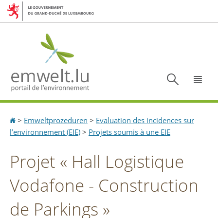
Aller
Aller
SOMMAIRE
à
au
la
contenu
navigation
Recherc
Menu
Accueil
>
Emweltprozeduren
>
Evaluation des incidences sur
l’environnement (EIE)
>
Projets soumis à une EIE
Projet « Hall Logistique
Vodafone - Construction
de Parkings »