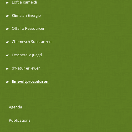
de
Loft a Kaméidi
navigation
Klima an Energie
Offäll a Ressourcen
Chemesch Substanzen
Fëscherei a Juegd
d’Natur erliewen
Emweltprozeduren
Agenda
Publications