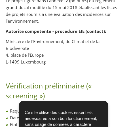
Le projet figure dans l'annexe IV (point 65) du règlement
grand-ducal modifié du 15 mai 2018 établissant les listes
de projets soumis à une évaluation des incidences sur
l’environnement.
Autorité compétente - procédure EIE (contact):
Ministère de l'Environnement, du Climat et de la
Biodiversité
4, place de l’Europe
L-1499 Luxembourg
Vérification préliminaire («
screening »)
Requise : oui
Ce site utilise des cookies essentiels
Date de la demande : 21.05.2024
nécessaires à son bon fonctionnement,
Etat d’avancement : phase finalisée
sans usage de données à caractère