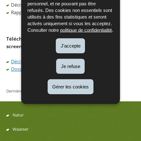
personnel, et ne pouvant pas être
Décision : 02.09.2024
refusés. Des cookies non essentiels sont
Rapport d’évaluation requis : non
utilisés à des fins statistiques et seront
activés uniquement si vous les acceptez.
Consulter notre
politique de confidentialité
.
Télécharger les documents relatifs à la phase «
J'accepte
screening »:
Décision screening du 2 septembre 2024
Je refuse
Dossier screening
Gérer les cookies
Dernière mise à jour
26/09/2024
Natur
Menu
Waasser