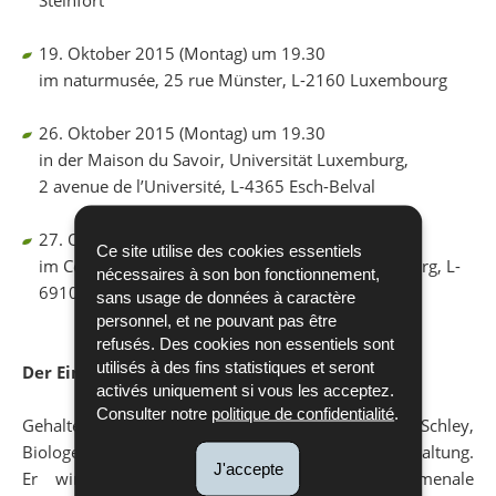
19. Oktober 2015 (Montag) um 19.30
im naturmusée, 25 rue Münster, L-2160 Luxembourg
26. Oktober 2015 (Montag) um 19.30
in der Maison du Savoir, Universität Luxemburg,
2 avenue de l’Université, L-4365 Esch-Belval
27. Oktober 2015 (Dienstag) um 19.30
Ce site utilise des cookies essentiels
im Centre culturel SYRKUS, 20 route de Luxembourg, L-
nécessaires à son bon fonctionnement,
6910 Roodt-sur-Syre
sans usage de données à caractère
personnel, et ne pouvant pas être
refusés. Des cookies non essentiels sont
utilisés à des fins statistiques et seront
Der Eintritt zu den Konferenzen ist frei.
activés uniquement si vous les acceptez.
Consulter notre
politique de confidentialité
.
Gehalten werden die Konferenzen von Dr. Laurent Schley,
Biologe und beigeordneter Direktor der Naturverwaltung.
J'accepte
Er wird in seinem Vortrag auf die phänomenale