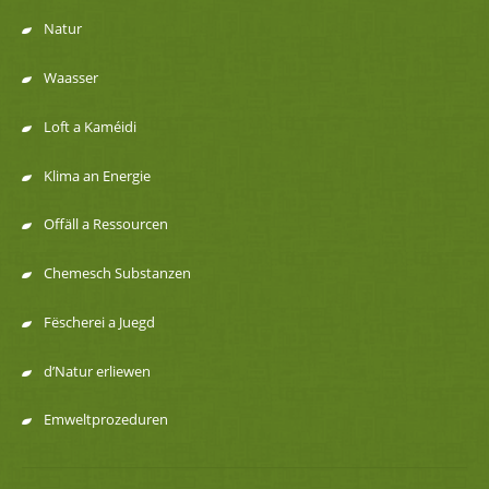
Natur
Menu
Waasser
de
Loft a Kaméidi
navigation
Klima an Energie
Offäll a Ressourcen
Chemesch Substanzen
Fëscherei a Juegd
d’Natur erliewen
Emweltprozeduren