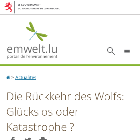
Aller
Aller
à
au
la
contenu
navigation
Recherc
Menu
Accueil
>
Actualités
Die Rückkehr des Wolfs:
Glückslos oder
Katastrophe ?