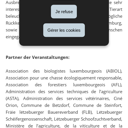
Ausbreitung des Wolfs in Europa eingehen und die sehr
interessante Biologie und Ökologie dieser Tierart
Je refuse
beleuchten. Natürlich wird auch im Detail auf die mögliche
Rückkehr in die Ardennen und somit auch Luxemburg,
sowie die potentiellen Konflikte mit uns Menschen
Gérer les cookies
eingegangen.
Partner der Veranstaltungen:
Association des biologistes luxembourgeois (ABIOL),
Association pour une chasse écologiquement responsable,
Association des forestiers luxembourgeois (AFL),
Administration des services techniques de l’agriculture
(ASTA), Administration des services vétérinaires, Ciné
Orion, Commune de Betzdorf, Commune de Steinfort,
Fräie lëtzebuerger Bauereverband (FLB), Lëtzebuerger
Schéifergenossenschaft, Lëtzebuerger Schoofzuchtverband,
Ministère de l’agriculture, de la viticulture et de la