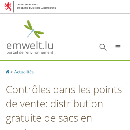
Aller
Aller
à
au
la
contenu
navigation
Recherc
Menu
Accueil
>
Actualités
Contrôles dans les points
de vente: distribution
gratuite de sacs en