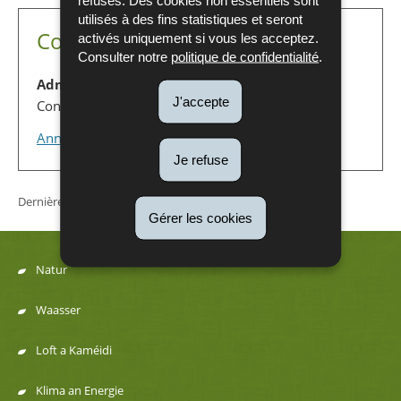
utilisés à des fins statistiques et seront
Contact
activés uniquement si vous les acceptez.
Consulter notre
politique de confidentialité
.
Administration de l'envrionnement
J'accepte
Contrôles et Inspections
Annuaire complet
Je refuse
Dernière mise à jour
30/10/2019
Gérer les cookies
Natur
Menu
Waasser
de
Loft a Kaméidi
navigation
Klima an Energie