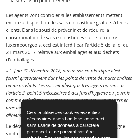
la surface du point de vente.
Les agents vont contrôler si les établissements mettent
encore à disposition des sacs en plastique gratuits à leurs
clients. Dans le souci de prévenir et de réduire la
consommation de sacs en plastiques sur le territoire
luxembourgeois, ceci est interdit par l’article 5 de la loi du
21 mars 2017 relative aux emballages et aux déchets
d'emballages :
« […] au 31 décembre 2018, aucun sac en plastique n’est
fourni gratuitement dans les points de vente de marchandises
ou de produits. Les sacs en plastique très légers au sens de
l’article 3, point 5 (nécessaires à des fins d’hygiène ou fournis
comme emballage primaire pour les denrées alimentaires en
vrac lorsque cela contribue à prévenir le gaspillage
Ce site utilise des cookies essentiels
alimentaire) sont exclus. »
nécessaires à son bon fonctionnement,
sans usage de données à caractère
Le détail des contrôles ainsi que le bilan de la campagne
personnel, et ne pouvant pas être
vont être publiés ultérieurement.
refusés. Des cookies non essentiels sont