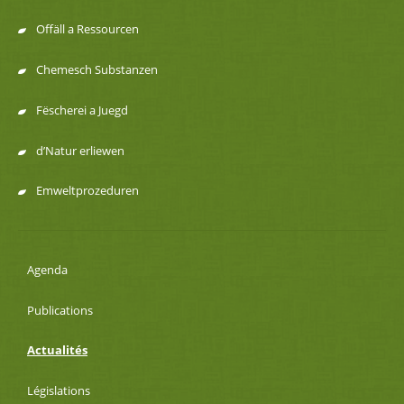
Offäll a Ressourcen
Chemesch Substanzen
Fëscherei a Juegd
d’Natur erliewen
Emweltprozeduren
Agenda
Publications
Actualités
Législations