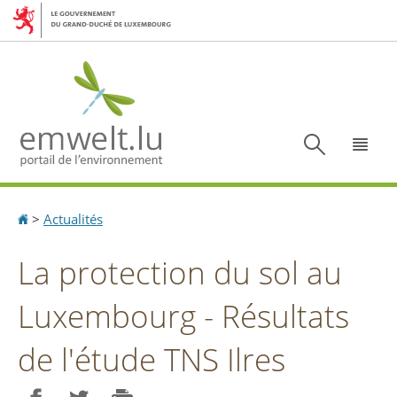
Aller
Aller
à
au
la
contenu
navigation
Recherc
Menu
Accueil
>
Actualités
La protection du sol au
Luxembourg - Résultats
de l'étude TNS Ilres