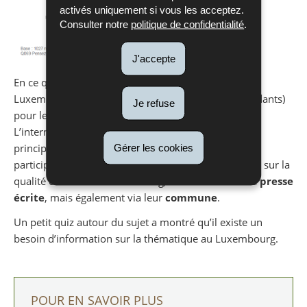
activés uniquement si vous les acceptez.
Consulter notre
politique de confidentialité
.
J'accepte
En ce qui concerne le besoin d’information au
Luxembourg, il y a un grand intérêt (95% des répondants)
Je refuse
pour les sujets environnementaux au Luxembourg.
L’internet et la presse écrite sont les deux sources
principales d’information sur l’environnement. Les
Gérer les cookies
participants souhaiteraient avoir plus d’informations sur la
qualité des sols au Luxembourg, via l’
Internet
et la
presse
écrite
, mais également via leur
commune
.
Un petit quiz autour du sujet a montré qu’il existe un
besoin d’information sur la thématique au Luxembourg.
POUR EN SAVOIR PLUS