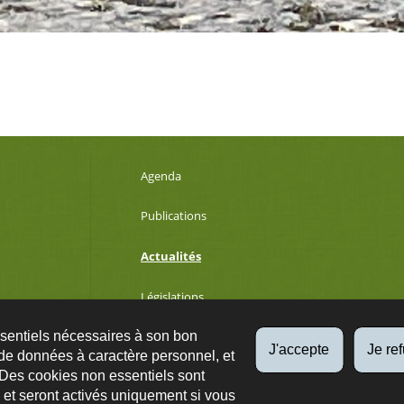
Agenda
Publications
Actualités
Législations
ssentiels nécessaires à son bon
Développement durable
J'accepte
Je re
de données à caractère personnel, et
 Des cookies non essentiels sont
es et seront activés uniquement si vous