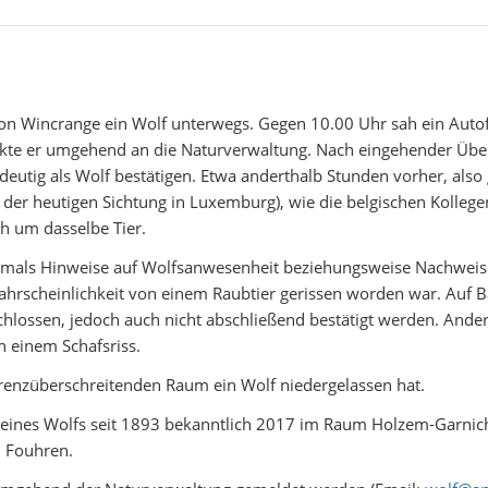
 Wincrange ein Wolf unterwegs. Gegen 10.00 Uhr sah ein Autofa
kte er umgehend an die Naturverwaltung. Nach eingehender Überpr
deutig als Wolf bestätigen. Etwa anderthalb Stunden vorher, also
t der heutigen Sichtung in Luxemburg), wie die belgischen Kolle
ch um dasselbe Tier.
ehrmals Hinweise auf Wolfsanwesenheit beziehungsweise Nachwei
hrscheinlichkeit von einem Raubtier gerissen worden war. Auf Ba
chlossen, jedoch auch nicht abschließend bestätigt werden. And
n einem Schafsriss.
 grenzüberschreitenden Raum ein Wolf niedergelassen hat.
s eines Wolfs seit 1893 bekanntlich 2017 im Raum Holzem-Garni
n Fouhren.