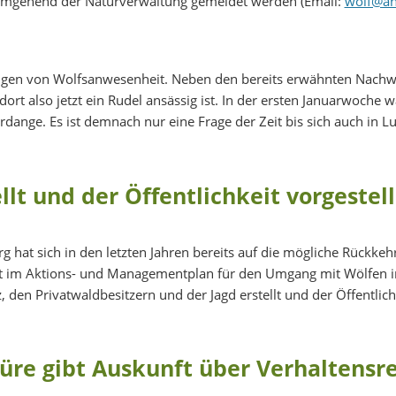
 umgehend der Naturverwaltung gemeldet werden (Email:
wolf@anf
ngen von Wolfsanwesenheit. Neben den bereits erwähnten Nachw
t also jetzt ein Rudel ansässig ist. In der ersten Januarwoche 
rdange. Es ist demnach nur eine Frage der Zeit bis sich auch in 
llt und der Öffentlichkeit vorgestell
g hat sich in den letzten Jahren bereits auf die mögliche Rückke
ieht im Aktions- und Managementplan für den Umgang mit Wölfen
 den Privatwaldbesitzern und der Jagd erstellt und der Öffentlich
hüre gibt Auskunft über Verhaltensr