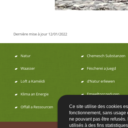
Dernière mise à jour
12/01/2022
Natur
Chemesch Substanzen
Menu
Waasser
Fëscherei a Juegd
de
Loft a Kaméidi
d’Natur erliewen
navigation
Klima an Energie
Emweltprozeduren
Ce site utilise des cookies e
Offäll a Ressourcen
fonctionnement, sans usage 
ne pouvant pas être refusés.
utilisés à des fins statistiqu