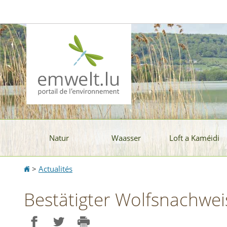
Aller
Aller
à
au
la
contenu
navigation
Natur
Waasser
Loft a Kaméidi
Accueil
>
Actualités
Bestätigter Wolfsnachwe