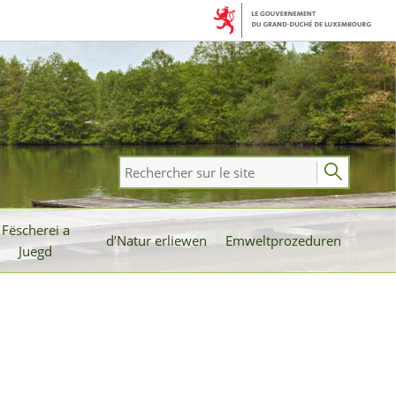
Rechercher
sur
le
Fëscherei a
site
d’Natur erliewen
Emweltprozeduren
Juegd