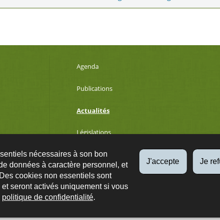
Agenda
Publications
Actualités
Législations
ssentiels nécessaires à son bon
Développement durable
J'accepte
Je re
de données à caractère personnel, et
 Des cookies non essentiels sont
es et seront activés uniquement si vous
Qs
Plan du site
A propos
Accessibilité
Protection des données
e
politique de confidentialité
.