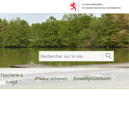
Rechercher
sur
le
Fëscherei a
site
d’Natur erliewen
Emweltprozeduren
Juegd