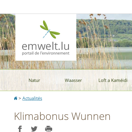
Aller
Aller
à
au
la
contenu
navigation
Natur
Waasser
Loft a Kaméidi
Accueil
>
Actualités
Klimabonus Wunnen