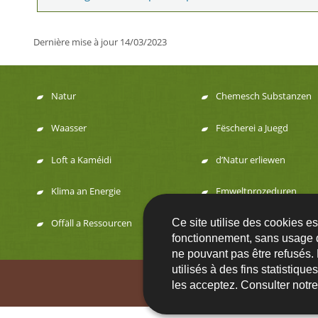
Dernière mise à jour
14/03/2023
Natur
Chemesch Substanzen
Menu
Waasser
Fëscherei a Juegd
de
Loft a Kaméidi
d’Natur erliewen
navigation
Klima an Energie
Emweltprozeduren
Ce site utilise des cookies e
Offäll a Ressourcen
fonctionnement, sans usage 
ne pouvant pas être refusés.
utilisés à des fins statistiqu
Contact
FA
les acceptez. Consulter notr