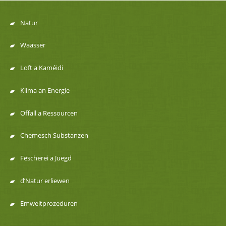
Natur
Menu
Waasser
de
Loft a Kaméidi
navigation
Klima an Energie
Offäll a Ressourcen
Chemesch Substanzen
Fëscherei a Juegd
d’Natur erliewen
Emweltprozeduren