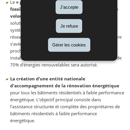
Le
« phase-out »
(sortie progressive)
du chauffage
J'accepte
fossile
, qui dans une première phase se fera sur
base
volontaire
avec le soutien d’aides financières et de
solutions collectives, comme les rénovations
Je refuse
systématiques de quartier et le développement de
réseaux de chaleur décarbonés. Si l’approche volontaire
s’avère être trop lente ou insuffisante, dans une
Gérer les cookies
prochaine étape seul le remplacement avec des
installations de chauffage opérées avec un minimum de
70% d’énergies renouvelables sera autorisé.
La création d’une entité nationale
d'accompagnement de la rénovation énergétique
pour tous les bâtiments résidentiels à faible performance
énergétique.
L’objectif principal consiste dans
l’assistance structurée et complète des propriétaires de
bâtiments résidentiels à faible performance
énergétique.