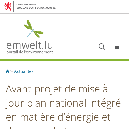
Aller
Aller
à
au
la
contenu
navigation
Recherc
Menu
Accueil
>
Actualités
Avant-projet de mise à
jour plan national intégré
en matière d’énergie et