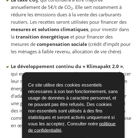
2
annuellement de 5€/t de CO
. Elle sert notamment à
2
réduire les émissions dues à la vente des carburants
routiers. Les recettes seront utilisées pour financer des
mesures et solutions climatiques
, pour investir dans
la
transition énergétique
et pour financer des
mesures de
compensation sociale
(crédit d’impôt pour
les ménages à faible revenu, allocation de vie chère).
Le développement continu du « Klimapakt 2.0 »
,
qui encourage et accompagne les communes à renforcer
leur rôle exemplaire dans l’action climat et la transition
Ce site utilise des cookies essentiels
énergétique, à contribuer aux efforts en matière
nécessaires à son bon fonctionnement, sans
d'adaptation au changement climatique, à promouvoir
usage de données à caractère personnel, et
une gestion efficace des ressources, et à stimuler ainsi
ne pouvant pas être refusés. Des cookies
des investissements locaux et régionaux durables. Les
non essentiels sont utilisés à des fins
statistiques et seront activés uniquement si
communes sont des partenaires importants dans la mise
vous les acceptez. Consulter notre
politique
en œuvre des objectifs climatiques au niveau local.
de confidentialité
.