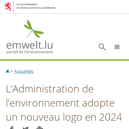
Aller
Aller
à
au
la
contenu
navigation
Recherc
Menu
Accueil
>
Actualités
L’Administration de
l’environnement adopte
un nouveau logo en 2024