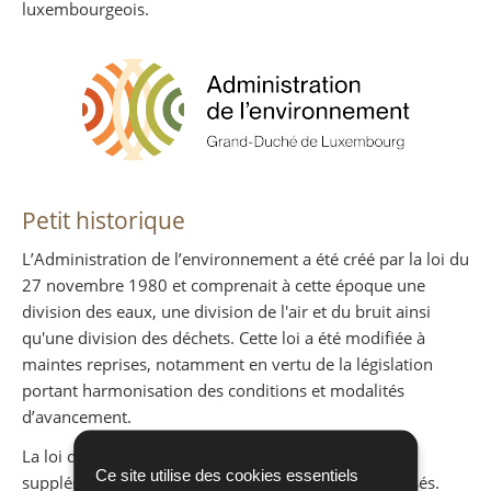
luxembourgeois.
Petit historique
L’Administration de l’environnement a été créé par la loi du
27 novembre 1980 et comprenait à cette époque une
division des eaux, une division de l'air et du bruit ainsi
qu'une division des déchets. Cette loi a été modifiée à
maintes reprises, notamment en vertu de la législation
portant harmonisation des conditions et modalités
d’avancement.
La loi du 19 septembre 2003 crée une division
Ce site utilise des cookies essentiels
supplémentaire : la division des établissements classés.