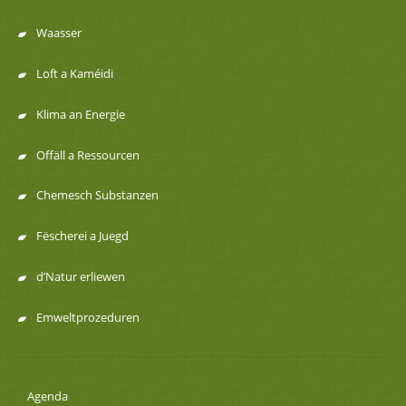
Menu
Waasser
de
Loft a Kaméidi
navigation
Klima an Energie
Offäll a Ressourcen
Chemesch Substanzen
Fëscherei a Juegd
d’Natur erliewen
Emweltprozeduren
Agenda