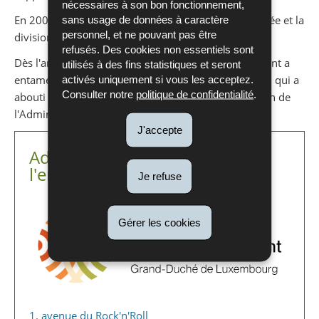
nécessaires à son bon fonctionnement,
En 2004, l’Administration de la Gestion d’eau fût créée et la
sans usage de données à caractère
personnel, et ne pouvant pas être
division des eaux a été transférée vers celle-ci.
refusés. Des cookies non essentiels sont
Dès l'année 2010, l'Administration de l'environnement a
utilisés à des fins statistiques et seront
entamé les réflexions concernant une réorganisation qui a
activés uniquement si vous les acceptez.
Consulter notre
politique de confidentialité
.
abouti au vote du projet de loi portant réorganisation de
l'Administration de l'environnement en 2016.
J'accepte
Administration de
l'environnement
Je refuse
Gérer les cookies
1, avenue du Rock'n'Roll