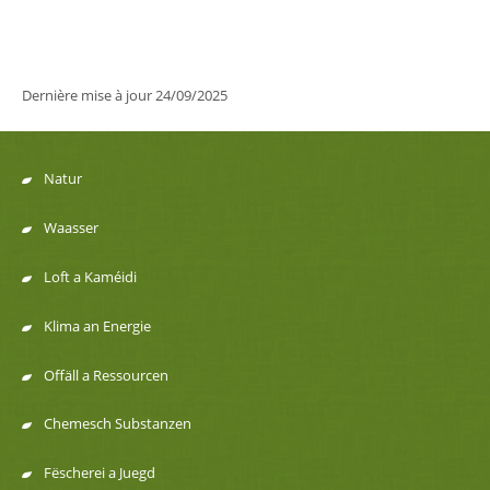
Dernière mise à jour
24/09/2025
Natur
Menu
Waasser
de
Loft a Kaméidi
navigation
Klima an Energie
Offäll a Ressourcen
Chemesch Substanzen
Fëscherei a Juegd