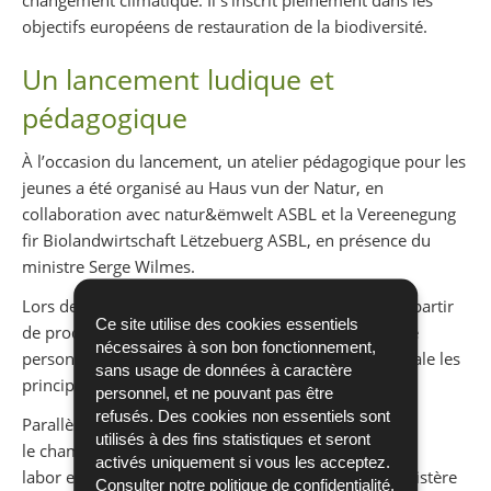
objectifs européens de restauration de la biodiversité.
Un lancement ludique et
pédagogique
À l’occasion du lancement, un atelier pédagogique pour les
jeunes a été organisé au Haus vun der Natur, en
collaboration avec natur&ëmwelt ASBL et la Vereenegung
fir Biolandwirtschaft Lëtzebuerg ASBL, en présence du
ministre Serge Wilmes.
Lors des ateliers, le ministre a préparé des crêpes à partir
Ce site utilise des cookies essentiels
de produits biologiques régionaux, selon une recette
nécessaires à son bon fonctionnement,
personnelle, illustrant dans une atmosphère conviviale les
sans usage de données à caractère
principes de l’agriculture biologique.
personnel, et ne pouvant pas être
refusés. Des cookies non essentiels sont
Parallèlement, les jeunes participants ont découvert
utilisés à des fins statistiques et seront
le champ du projet «2000 m²», porté par IBLA, co-
activés uniquement si vous les acceptez.
labor et natur&ëmwelt ASBL, avec le soutien du ministère
Consulter notre
politique de confidentialité
.