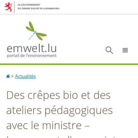
Aller
Aller
à
au
la
contenu
navigation
Recherc
Menu
Accueil
>
Actualités
Des crêpes bio et des
ateliers pédagogiques
avec le ministre –