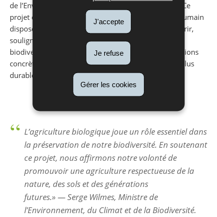
de l’Environnement, du Climat et de la Biodiversité. Ce
projet éducatif rappelle qu’en théorie, chaque être humain
J'accepte
dispose de 2000 m² de terres agricoles pour se nourrir,
soulignant l’impact de nos choix alimentaires sur la
biodiversité, les sols et le climat. Il propose des solutions
Je refuse
concrètes, locales et globales, pour une agriculture plus
durable et une alimentation plus responsable.
Gérer les cookies
L’agriculture biologique joue un rôle essentiel dans
la préservation de notre biodiversité. En soutenant
ce projet, nous affirmons notre volonté de
promouvoir une agriculture respectueuse de la
nature, des sols et des générations
futures.» —
Serge Wilmes, Ministre de
l’Environnement, du Climat et de la Biodiversité.