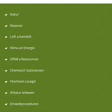
Natur
Menu
Waasser
de
Loft a Kaméidi
navigation
Klima an Energie
Offäll a Ressourcen
Chemesch Substanzen
Fëscherei a Juegd
d’Natur erliewen
Emweltprozeduren