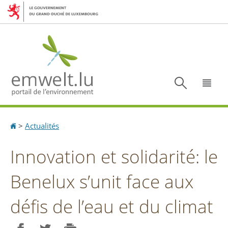
Aller
Aller
à
au
la
contenu
navigation
Recherc
Menu
Accueil
>
Actualités
Innovation et solidarité: le
Benelux s’unit face aux
défis de l’eau et du climat