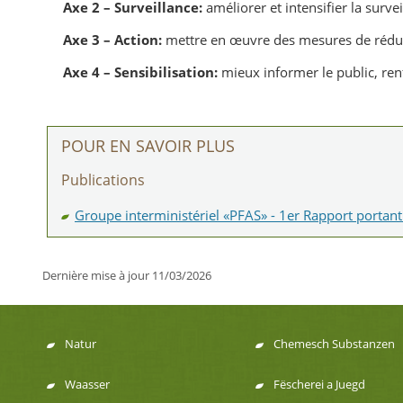
Axe 2 – Surveillance:
améliorer et intensifier la surve
Axe 3 – Action:
mettre en œuvre des mesures de réducti
Axe 4 – Sensibilisation:
mieux informer le public, ren
POUR EN SAVOIR PLUS
Publications
Groupe interministériel «PFAS» - 1er Rapport portant
Dernière mise à jour
11/03/2026
Natur
Chemesch Substanzen
Menu
Waasser
Fëscherei a Juegd