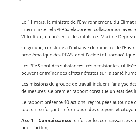
Partager sur Facebook
Partager sur Twitter
Imprimer
Le 11 mars, le ministre de l’Environnement, du Climat 
interministériel «PFAS» élaboré en collaboration avec le 
Viticulture, en présence des ministres Martine Deprez 
Ce groupe, constitué à l’initiative du ministre de l’Envi
problématique des PFAS, dont l’acide trifluoroacétique 
Les PFAS sont des substances très persistantes, utilis
peuvent entraîner des effets néfastes sur la santé huma
Les missions du groupe de travail incluent l’analyse des
de mesures. Ce premier rapport constitue un état des l
Le rapport présente 40 actions, regroupées autour de qu
tout en renforçant l’information des citoyens et citoye
Axe 1 – Connaissance:
renforcer les connaissances sur 
pour l’action;