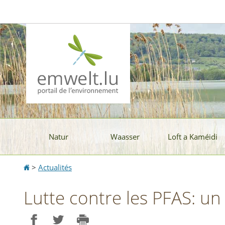
Aller
Aller
à
au
la
contenu
navigation
Natur
Waasser
Loft a Kaméidi
Accueil
>
Actualités
Lutte contre les PFAS: un