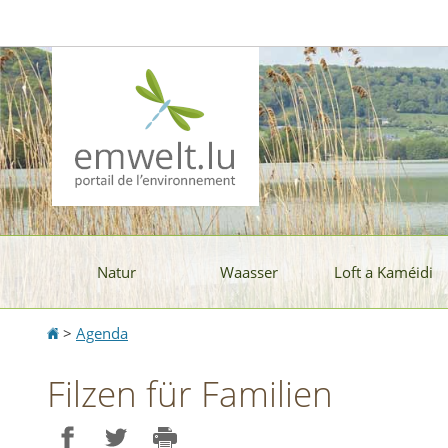
Aller
Aller
à
au
la
contenu
navigation
Natur
Waasser
Loft a Kaméidi
Accueil
>
Agenda
Filzen für Familien