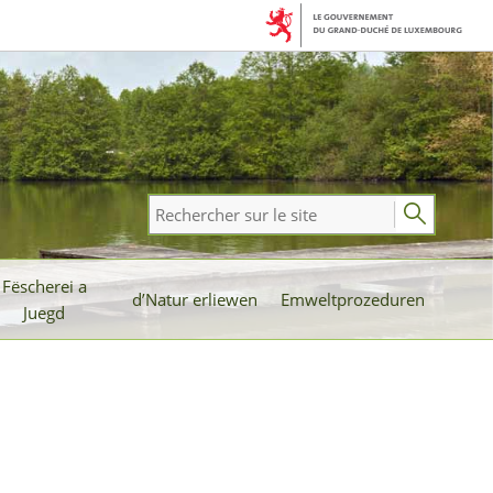
Rechercher
sur
le
Fëscherei a
site
d’Natur erliewen
Emweltprozeduren
Juegd