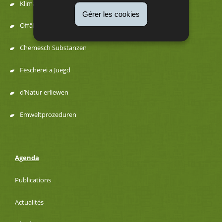
navigation
Klima an Energie
Gérer les cookies
Offäll a Ressourcen
Chemesch Substanzen
Fëscherei a Juegd
d’Natur erliewen
Emweltprozeduren
Agenda
Publications
Actualités