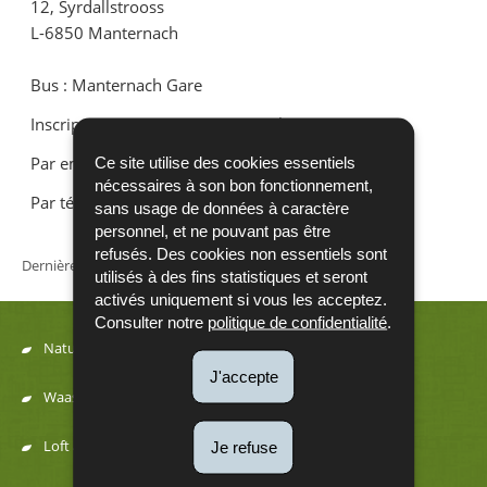
12, Syrdallstrooss
L-6850 Manternach
Bus : Manternach Gare
Inscriptions jusqu'au 26 juin à 00h00
Par email :
awiewesch@anf.etat.lu
Ce site utilise des cookies essentiels
nécessaires à son bon fonctionnement,
Par téléphone : (00352) 247-56503
sans usage de données à caractère
personnel, et ne pouvant pas être
refusés. Des cookies non essentiels sont
Dernière mise à jour
12/06/2025
utilisés à des fins statistiques et seront
activés uniquement si vous les acceptez.
Consulter notre
politique de confidentialité
.
Natur
Menu
J'accepte
Waasser
de
Loft a Kaméidi
Je refuse