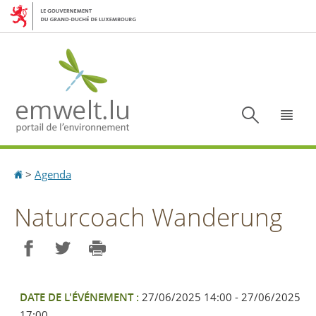
Aller
Aller
à
au
la
contenu
navigation
Recherc
Menu
Accueil
>
Agenda
Naturcoach Wanderung
Partager sur Facebook
Partager sur Twitter
Imprimer
DATE DE L'ÉVÉNEMENT :
27/06/2025 14:00 - 27/06/2025
17:00