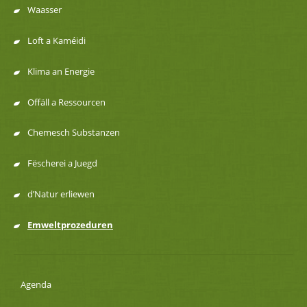
Menu
Waasser
de
Loft a Kaméidi
navigation
Klima an Energie
Offäll a Ressourcen
Chemesch Substanzen
Fëscherei a Juegd
d’Natur erliewen
Emweltprozeduren
Agenda