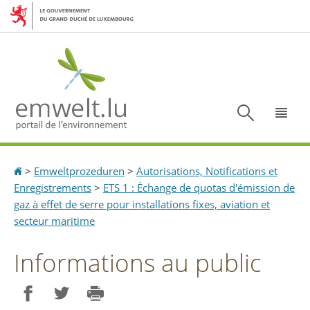
Aller
Aller
à
au
la
contenu
navigation
Recherc
Menu
Accueil
>
Emweltprozeduren
>
Autorisations, Notifications et
Enregistrements
>
ETS 1 : Échange de quotas d'émission de
gaz à effet de serre pour installations fixes, aviation et
secteur maritime
Informations au public