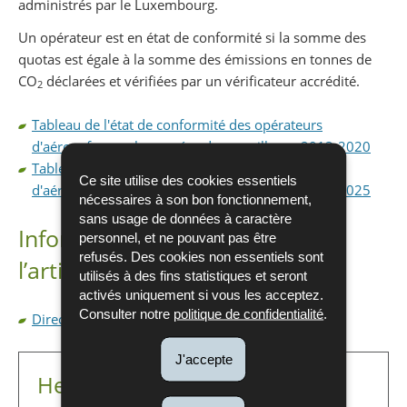
administrés par le Luxembourg.
Un opérateur est en état de conformité si la somme des
quotas est égale à la somme des émissions en tonnes de
CO
déclarées et vérifiées par un vérificateur accrédité.
2
Tableau de l'état de conformité des opérateurs
d'aéronefs pour les années de surveillance 2013-2020
Tableau de l'état de conformité des opérateurs
Ce site utilise des cookies essentiels
d'aéronefs pour les années de surveillance 2021-2025
nécessaires à son bon fonctionnement,
sans usage de données à caractère
Informations conformément à
personnel, et ne pouvant pas être
refusés. Des cookies non essentiels sont
l’article 16(2) de la directive ETS
utilisés à des fins statistiques et seront
activés uniquement si vous les acceptez.
Consulter notre
politique de confidentialité
.
Directive_ETS_Art_16(2)
J'accepte
Helpdesk ETS