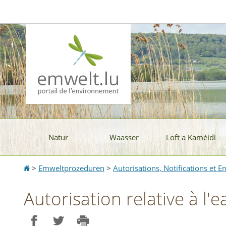
Aller
Aller
à
au
la
contenu
navigation
Natur
Waasser
Loft a Kaméidi
Accueil
>
Emweltprozeduren
>
Autorisations, Notifications et 
Autorisation relative à l'e