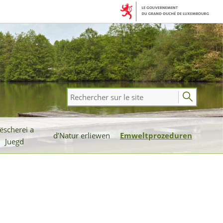
Rechercher
sur
le
ëscherei a
site
d’Natur erliewen
Emweltprozeduren
Juegd