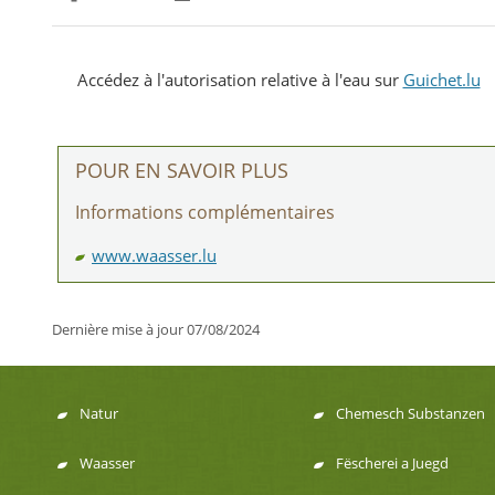
Partager sur Facebook
Partager sur Twitter
Imprimer
Accédez à l'autorisation relative à l'eau sur
Guichet.lu
POUR EN SAVOIR PLUS
Informations complémentaires
www.waasser.lu
Dernière mise à jour
07/08/2024
Natur
Chemesch Substanzen
Menu
Waasser
Fëscherei a Juegd