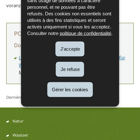
sans usage de données à caractère
voranzubringen.
personnel, et ne pouvant pas être
refusés. Des cookies non essentiels sont
utilisés à des fins statistiques et seront
activés uniquement si vous les acceptez.
POUR EN SAVOIR PLUS
Consulter notre
politique de confidentialité
.
Documents
J'accepte
Leitfaden zu avifaunistischen Untersuchungen für
Windenergieprojekte in Luxemburg
(Pdf - 2,80
Je refuse
Mo)
Gérer les cookies
Dernière mise à jour
21/05/2026
Natur
Menu
Waasser