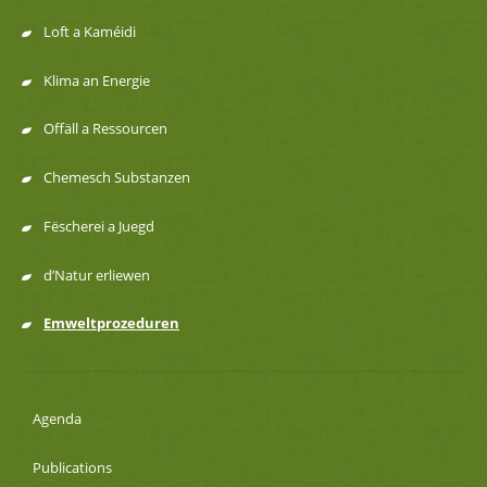
de
Loft a Kaméidi
navigation
Klima an Energie
Offäll a Ressourcen
Chemesch Substanzen
Fëscherei a Juegd
d’Natur erliewen
Emweltprozeduren
Agenda
Publications