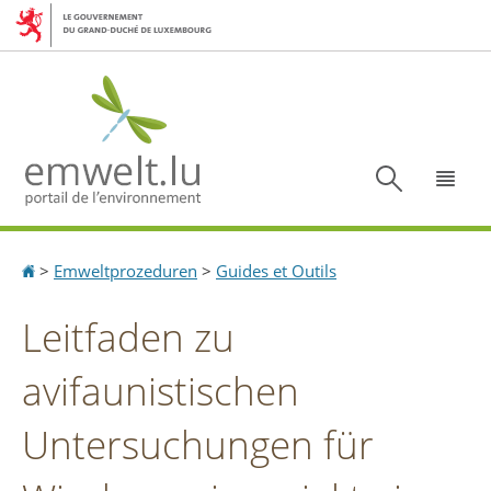
Aller
Aller
à
au
la
contenu
navigation
Recherc
Menu
Accueil
>
Emweltprozeduren
>
Guides et Outils
Leitfaden zu
avifaunistischen
Untersuchungen für