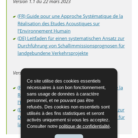
Version 1.1 du 22 mars 2023
(FR) Guide pour une Approche Systématique de la
Réalisation des Etudes Acoustiques sur
l’Environnement Humain
(DE) Leitfaden für einen systematischen Ansatz zur
Durchführung von Schallimmissionsprognosen für
landgebundene Verkehrsprojekte
Version 1.0. de décembre 2018
Ce site utilise des cookies essentiels
(FR) Guide pour une Approche Systématique de la
nécessaires à son bon fonctionnement,
sans usage de données à caractère
Réalisation des Etudes Acoustiques sur
personnel, et ne pouvant pas être
l’Environnement Humain
refusés. Des cookies non essentiels sont
(DE) Leitfaden für einen systematischen Ansatz zur
utilisés à des fins statistiques et seront
Durchführung von Schallimmissionsprognosen für
activés uniquement si vous les acceptez.
landgebundene Verkehrsprojekte
Consulter notre
politique de confidentialité
.