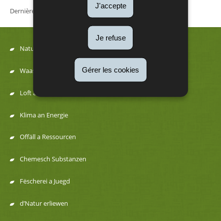
J'accepte
Dernière mise à jour
22/03/2023
Je refuse
Natur
Menu
Gérer les cookies
Waasser
de
Loft a Kaméidi
navigation
Klima an Energie
Offäll a Ressourcen
Chemesch Substanzen
Fëscherei a Juegd
d’Natur erliewen