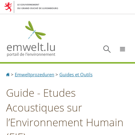
Aller
Aller
à
au
la
contenu
navigation
Recherc
Menu
Accueil
>
Emweltprozeduren
>
Guides et Outils
Guide - Etudes
Acoustiques sur
l’Environnement Humain