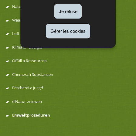
Natur
Je refuse
Menu
Waasser
de
Gérer les cookies
Loft a Kaméidi
navigation
Klima an Energie
Offäll a Ressourcen
Chemesch Substanzen
Fëscherei a Juegd
d’Natur erliewen
Emweltprozeduren