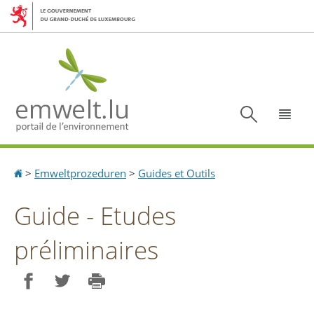
Aller
Aller
à
au
la
contenu
navigation
Recherc
Menu
Accueil
>
Emweltprozeduren
>
Guides et Outils
Guide - Etudes
préliminaires