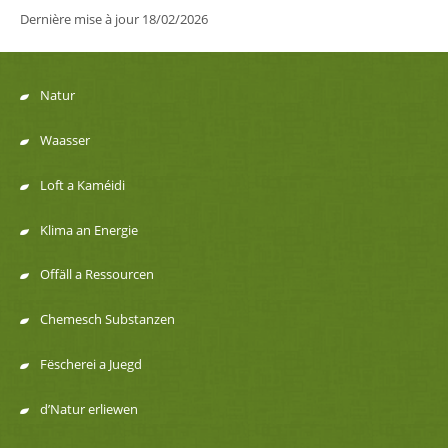
Dernière mise à jour
18/02/2026
Natur
Menu
Waasser
de
Loft a Kaméidi
navigation
Klima an Energie
Offäll a Ressourcen
Chemesch Substanzen
Fëscherei a Juegd
d’Natur erliewen