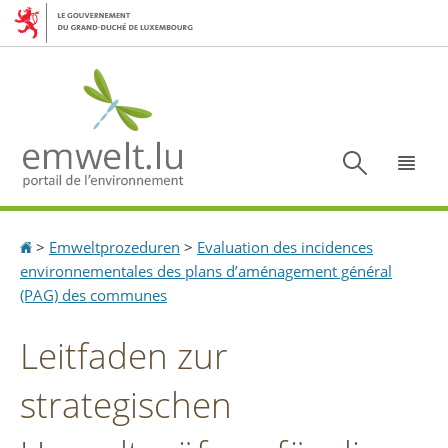
Aller
Aller
à
au
la
contenu
navigation
Recherc
Menu
Accueil
>
Emweltprozeduren
>
Evaluation des incidences
environnementales des plans d’aménagement général
(PAG) des communes
Leitfaden zur
strategischen