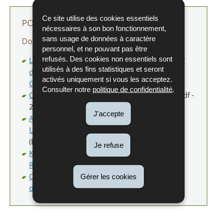
Ce site utilise des cookies essentiels
POUR EN SAVOIR PLUS
nécessaires à son bon fonctionnement,
sans usage de données à caractère
Dossiers
personnel, et ne pouvant pas être
refusés. Des cookies non essentiels sont
Leitfaden zur strategischen Umweltprüfung für
utilisés à des fins statistiques et seront
die Ausarbeitung des Plan d’Aménagement
activés uniquement si vous les acceptez.
Général (2013)
(Pdf - 3,11 Mo)
Consulter notre
politique de confidentialité
.
Circulaire aux Administrations communales
(Pdf -
243 Ko)
J'accepte
Arbeitshilfen zum Leitfaden zur strategischen
Umweltprüfung für die Ausarbeitung des PAG
(Excel - 333 Ko)
Je refuse
Klarstellung zum prozeduralen Vorgehen im
Rahmen einer SUP (2026)
Clarification concernant la procédure à suivre
Gérer les cookies
dans le cadre d'une EES (2026)