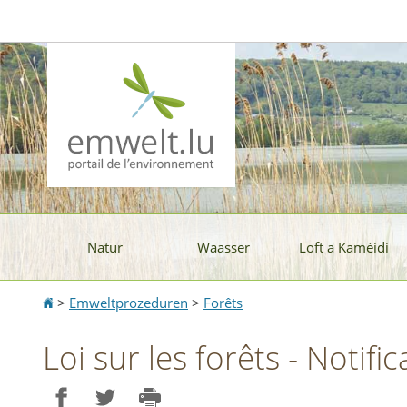
Aller
Aller
à
au
la
contenu
navigation
Natur
Waasser
Loft a Kaméidi
Accueil
>
Emweltprozeduren
>
Forêts
Loi sur les forêts - Notific