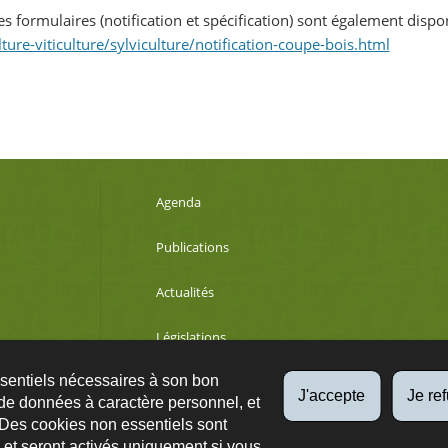
es formulaires (notification et spécification) sont également dispon
lture-viticulture/sylviculture/notification-coupe-bois.html
Agenda
Publications
Actualités
Législations
ssentiels nécessaires à son bon
Développement durable
J'accepte
Je re
de données à caractère personnel, et
 Des cookies non essentiels sont
es et seront activés uniquement si vous