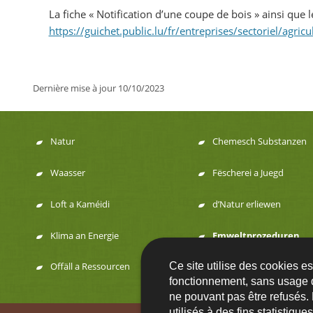
La fiche « Notification d’une coupe de bois » ainsi que l
https://guichet.public.lu/fr/entreprises/sectoriel/agricu
Dernière mise à jour
10/10/2023
Natur
Chemesch Substanzen
Menu
Waasser
Fëscherei a Juegd
de
Loft a Kaméidi
d’Natur erliewen
navigation
Klima an Energie
Emweltprozeduren
Ce site utilise des cookies e
Offäll a Ressourcen
fonctionnement, sans usage 
ne pouvant pas être refusés.
utilisés à des fins statistiqu