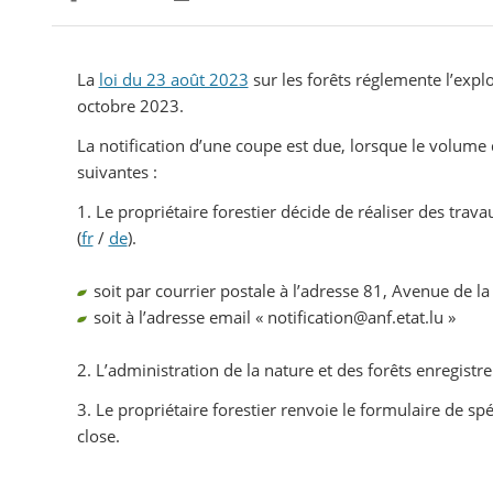
Partager sur Facebook
Partager sur Twitter
Imprimer
La
loi du 23 août 2023
sur les forêts réglemente l’explo
octobre 2023.
La notification d’une coupe est due, lorsque le volume
suivantes :
1. Le propriétaire forestier décide de réaliser des trav
(
fr
/
de
).
soit par courrier postale à l’adresse 81, Avenue de l
soit à l’adresse email « notification@anf.etat.lu »
2. L’administration de la nature et des forêts enregistre
3. Le propriétaire forestier renvoie le formulaire de s
close.