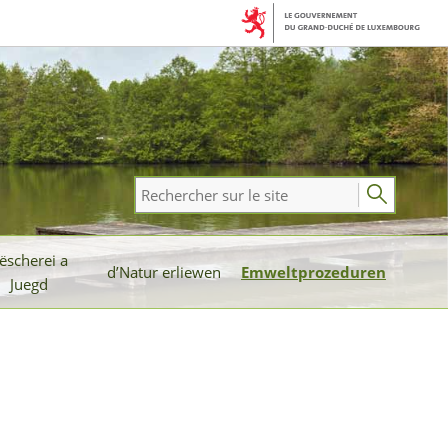
Rechercher
sur
le
ëscherei a
site
d’Natur erliewen
Emweltprozeduren
Juegd