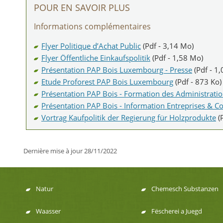
POUR EN SAVOIR PLUS
Informations complémentaires
Flyer Politique d’Achat Public
(Pdf - 3,14 Mo)
Flyer Öffentliche Einkaufspolitik
(Pdf - 1,58 Mo)
Présentation PAP Bois Luxembourg - Presse
(Pdf - 1
Etude Proforest PAP Bois Luxembourg
(Pdf - 873 Ko)
Présentation PAP Bois - Formation des Administrati
Présentation PAP Bois - Information Entreprises & 
Vortrag Kaufpolitik der Regierung für Holzprodukte
(
Dernière mise à jour
28/11/2022
Natur
Chemesch Substanzen
Menu
Waasser
Fëscherei a Juegd