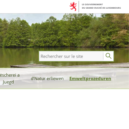
Rechercher
sur
le
ëscherei a
site
d’Natur erliewen
Emweltprozeduren
Juegd