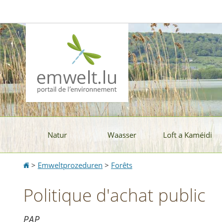
Aller
Aller
à
au
la
contenu
navigation
Natur
Waasser
Loft a Kaméidi
Accueil
>
Emweltprozeduren
>
Forêts
Politique d'achat public
PAP