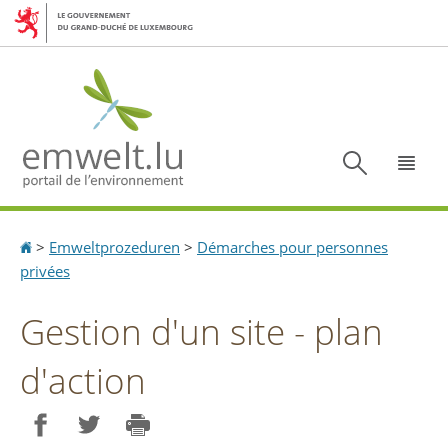
Aller
Aller
à
au
la
contenu
navigation
Recherc
Menu
Accueil
>
Emweltprozeduren
>
Démarches pour personnes
privées
Gestion d'un site - plan
d'action