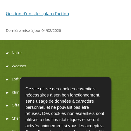
Partager sur Facebook
Partager sur Twitter
Imprimer
Gestion d'un site - plan d'action
Dernière mise à jour
04/02/2026
Natur
Menu
Waasser
de
Loft a Kaméidi
navigation
Ce site utilise des cookies essentiels
Klima an Energie
nécessaires à son bon fonctionnement,
sans usage de données à caractère
Offäll a Ressourcen
personnel, et ne pouvant pas être
refusés. Des cookies non essentiels sont
Chemesch Substanzen
utilisés à des fins statistiques et seront
activés uniquement si vous les acceptez.