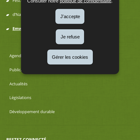
Fëscherei a Juegd
Consulter notre
politique de confidentialité
.
d’Natur erliewen
J'accepte
Emweltprozeduren
Je refuse
Agenda
Gérer les cookies
Publications
Actualités
Législations
Développement durable
RESTEZ CONNECTÉ