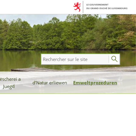
Rechercher
sur
le
ëscherei a
site
d’Natur erliewen
Emweltprozeduren
Juegd