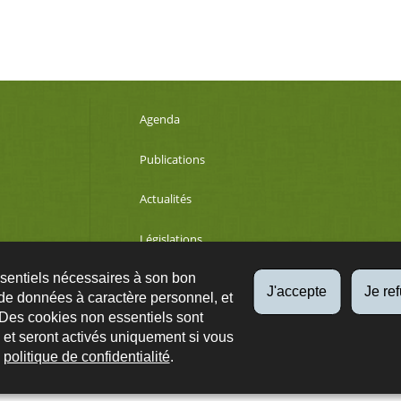
Agenda
Publications
Actualités
Législations
ssentiels nécessaires à son bon
Développement durable
J'accepte
Je re
de données à caractère personnel, et
 Des cookies non essentiels sont
es et seront activés uniquement si vous
Qs
Plan du site
A propos
Accessibilité
Protection des données
e
politique de confidentialité
.