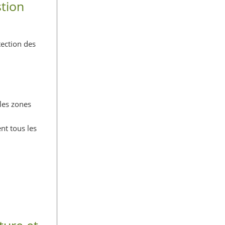
stion
tection des
les zones
nt tous les
ture et