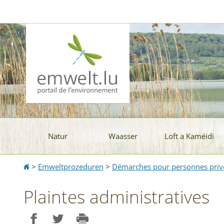
Aller
Aller
à
au
la
contenu
navigation
Natur
Waasser
Loft a Kaméidi
Accueil
>
Emweltprozeduren
>
Démarches pour personnes priv
Plaintes administratives