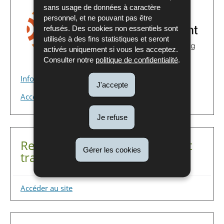
sans usage de données à caractère
personnel, et ne pouvant pas être
refusés. Des cookies non essentiels sont
utilisés à des fins statistiques et seront
activés uniquement si vous les acceptez.
Consulter notre
politique de confidentialité
.
Informations pour les utilisateurs d'e_RA
J'accepte
Accéder à l'outil e_RA
Je refuse
Registre européen des rejets et
Gérer les cookies
transferts de polluants
Accéder au site