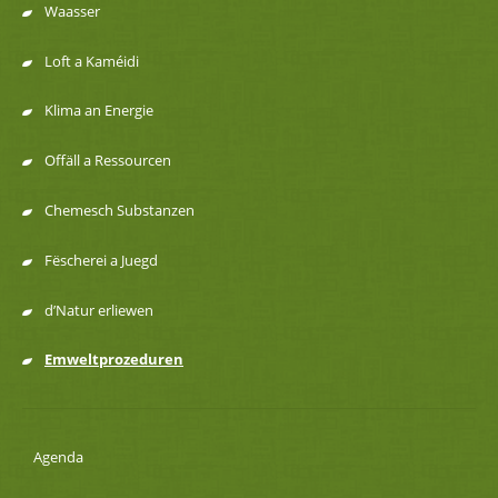
Menu
Waasser
de
Loft a Kaméidi
navigation
Klima an Energie
Offäll a Ressourcen
Chemesch Substanzen
Fëscherei a Juegd
d’Natur erliewen
Emweltprozeduren
Agenda