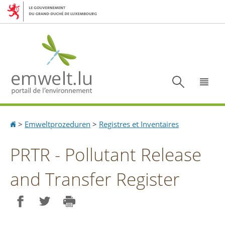
Aller
Aller
à
au
la
contenu
navigation
Recherc
Menu
Accueil
>
Emweltprozeduren
>
Registres et Inventaires
PRTR - Pollutant Release
and Transfer Register