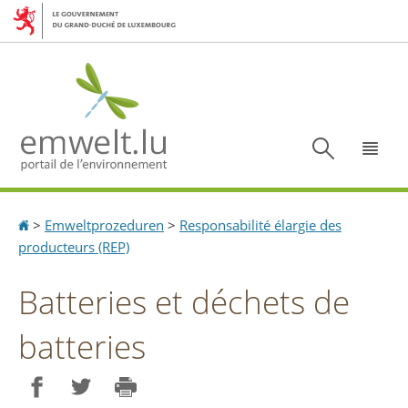
Aller
Aller
à
au
la
contenu
navigation
Recherc
Menu
Accueil
>
Emweltprozeduren
>
Responsabilité élargie des
producteurs (REP)
Batteries et déchets de
batteries