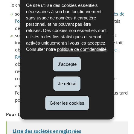
le choix de :
Ce site utilise des cookies essentiels
nécessaires à son bon fonctionnement,
soit de se conformer en
devenant membre auprès de
sans usage de données à caractère
l’organisme agréé Ecobatterien
, selon les modalités
personnel, et ne pouvant pas être
décrites ci-avant ;
refusés. Des cookies non essentiels sont
soit de se conformer en demandant un agrément
utilisés à des fins statistiques et seront
individuel. La demande d’agrément individuel se fait
activés uniquement si vous les acceptez.
Consulter notre
politique de confidentialité
.
obligatoirement en ligne via
l’outil informatique e-
RA
. Tout producteur qui remplit lui-même les
obligations qui lui incombent au titre de sa
J'accepte
responsabilité élargie de producteur doit,
conformément à son agrément individuel, fournir
Je refuse
annuellement un rapport à l'Administration de
l'environnement par le biais de l'outil e-RA
au plus tard
pour le 30 juin.
Gérer les cookies
Pour toute question :
batt@aev.etat.lu
Liste des sociétés enregistrées