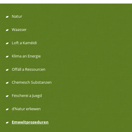
Natur
Menu
Waasser
de
Loft a Kaméidi
navigation
Klima an Energie
Offäll a Ressourcen
Chemesch Substanzen
Fëscherei a Juegd
d’Natur erliewen
Emweltprozeduren