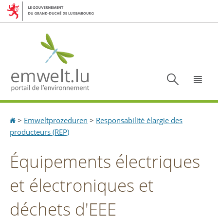
Aller
Aller
à
au
la
contenu
navigation
Recherc
Menu
Accueil
>
Emweltprozeduren
>
Responsabilité élargie des
producteurs (REP)
Équipements électriques
et électroniques et
déchets d'EEE