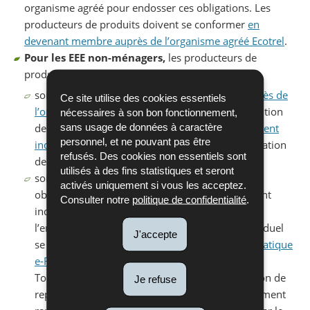
organisme agréé pour endosser ces obligations. Les
producteurs de produits doivent se conformer
en
devenant membre auprès de l’organisme agréé Ecotrel
.
Pour les EEE non-ménagers,
les producteurs de
produits ont le choix de
:
soit de se conformer en
devenant membre auprès de
Ce site utilise des cookies essentiels
l’organisme agréé Ecotrel
en signant une convention
nécessaires à son bon fonctionnement,
sans usage de données à caractère
de louage de service
et
en
demandant un agrément
personnel, et ne pouvant pas être
individuel partiel EEE-B2B
auprès de l’Administration
refusés. Des cookies non essentiels sont
de l’environnement ;
utilisés à des fins statistiques et seront
soit de se conformer en répondant à toutes ses
activés uniquement si vous les acceptez.
obligations lui-même en demandant un agrément
Consulter notre
politique de confidentialité
.
individuel auprès de l’Administration de
l’environnement. La demande d’agrément individuel
J'accepte
se fait obligatoirement en ligne via
l’outil informatique
e-RA
.
Tout producteur qui remplit lui-même l'obligation de
Je refuse
reprise (agrément individuel) doit faire annuellement