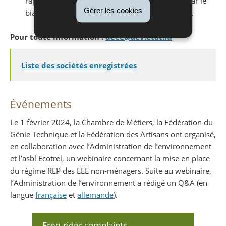
rapport à l'Administration de l'environnement par le
Gérer les cookies
biais de l’outil e-RA, au plus tard pour le 30 avril.
Pour toute information :
deee@aev.etat.lu
Liste des sociétés enregistrées
Événements
Le 1 février 2024, la Chambre de Métiers, la Fédération du
Génie Technique et la Fédération des Artisans ont organisé,
en collaboration avec l’Administration de l’environnement
et l’asbl Ecotrel, un webinaire concernant la mise en place
du régime REP des EEE non-ménagers. Suite au webinaire,
l’Administration de l’environnement a rédigé un Q&A (en
langue
française
et
allemande
).
Free-rider complaints