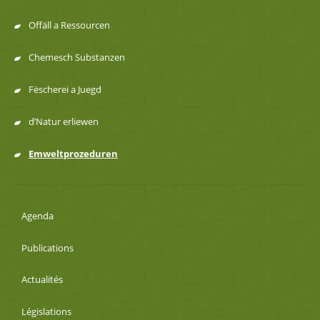
Offäll a Ressourcen
Chemesch Substanzen
Fëscherei a Juegd
d’Natur erliewen
Emweltprozeduren
Agenda
Publications
Actualités
Législations