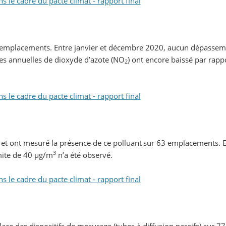
le cadre du pacte climat - rapport final
 emplacements. Entre janvier et décembre 2020, aucun dépasseme
es annuelles de dioxyde d’azote (NO
) ont encore baissé par rapp
2
le cadre du pacte climat - rapport final
et ont mesuré la présence de ce polluant
sur 63 emplacements. E
3
mite de 40 µg/m
n’a été observé.
le cadre du pacte climat - rapport final
ce des dispositifs de mesurage (tubes à diffusion passifs) sur 77 