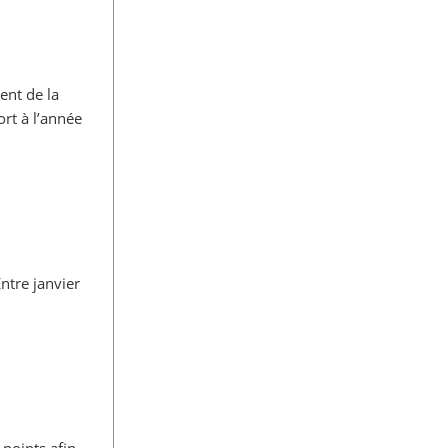
nt de la
ort à l’année
ntre janvier
points afin