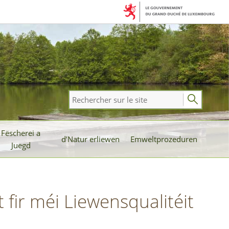
Rechercher
sur
le
Fëscherei a
site
d’Natur erliewen
Emweltprozeduren
Juegd
ir méi Liewensqualitéit