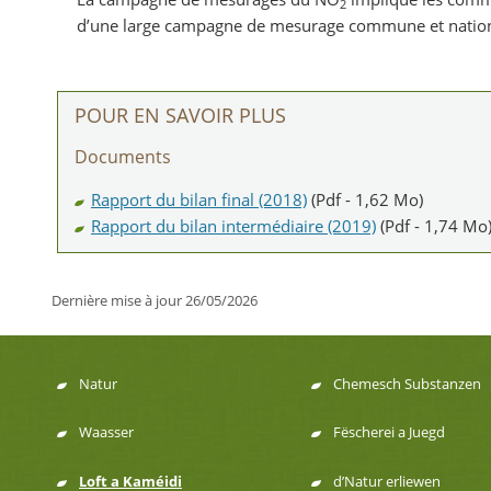
2
d’une large campagne de mesurage commune et nation
POUR EN SAVOIR PLUS
Documents
Rapport du bilan final (2018)
(Pdf - 1,62 Mo)
Rapport du bilan intermédiaire (2019)
(Pdf - 1,74 Mo
Dernière mise à jour
26/05/2026
Natur
Chemesch Substanzen
Menu
Waasser
Fëscherei a Juegd
de
Loft a Kaméidi
d’Natur erliewen