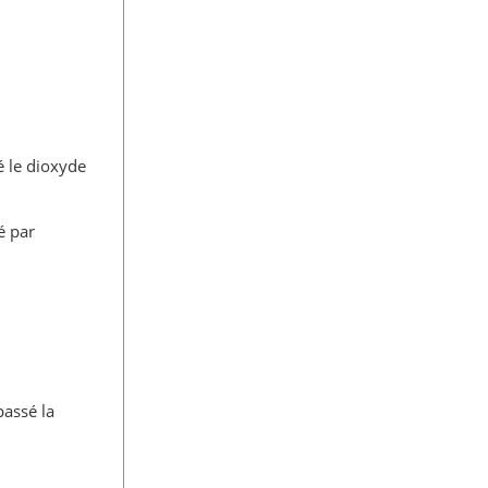
 le dioxyde
é par
assé la