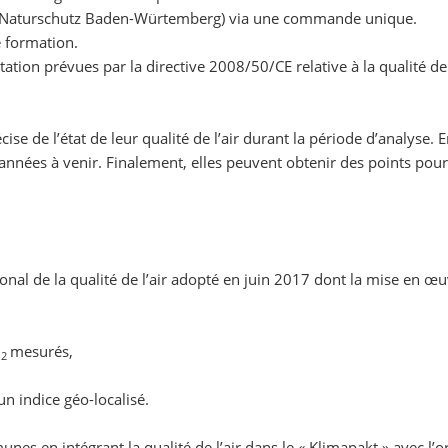
 Naturschutz Baden-Würtemberg) via une commande unique.
 formation.
tion prévues par la directive 2008/50/CE relative à la qualité de 
 de l’état de leur qualité de l’air durant la période d’analyse. En
années à venir. Finalement, elles peuvent obtenir des points pour 
nal de la qualité de l’air adopté en juin 2017 dont la mise en œu
O
mesurés,
2
un indice géo-localisé.
es en intégrant la qualité de l’air dans le « Klimapakt » avec l’o