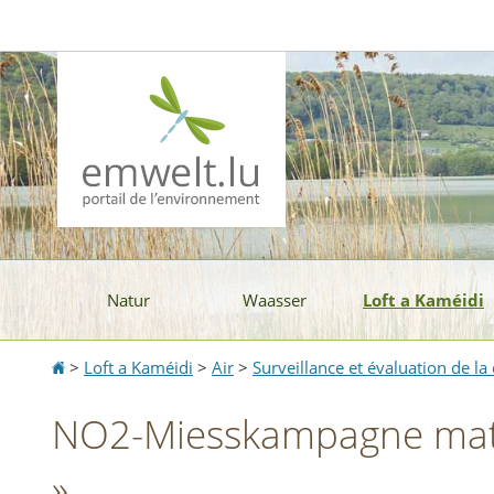
Aller
Aller
à
au
la
contenu
navigation
Natur
Waasser
Loft a Kaméidi
Accueil
>
Loft a Kaméidi
>
Air
>
Surveillance et évaluation de la q
NO2-Miesskampagne mat d
»