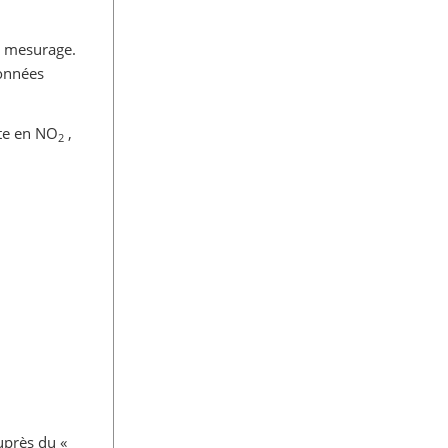
e mesurage.
données
nte en NO
,
2
uprès du «