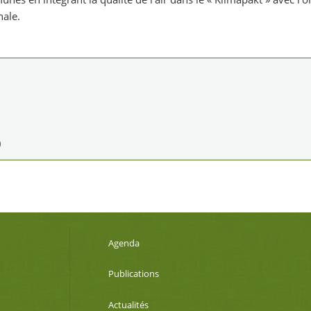
ale.
)
Agenda
Publications
Actualités