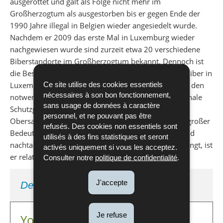
ausgerottet und galt als Folge nicht mehr im
Großherzogtum als ausgestorben bis er gegen Ende der
1990 Jahre illegal in Belgien wieder angesiedelt wurde.
Nachdem er 2009 das erste Mal in Luxemburg wieder
nachgewiesen wurde sind zurzeit etwa 20 verschiedene
Biberstandorte im Großherzogtum bekannt. Dennoch ist
die Bestandszahl relativ gering und somit zählt der Biber in
Ce site utilise des cookies essentiels
Luxemburg weiterhin zu den gefährdeten Arten. Um den
nécessaires à son bon fonctionnement,
notwendigen Schutz aufrecht zu erhalten, sind nationale
sans usage de données à caractère
Schutzgebiete wie das Natura 2000 Gebiet des
personnel, et ne pouvant pas être
Obersauertals und diverse Naturwaldreservate
von großer
refusés. Des cookies non essentiels sont
Bedeutung. Da der Biber vor allem dämmerungs- und
utilisés à des fins statistiques et seront
nachtaktiv ist und den Tag über in seiner Burg verbringt, ist
activés uniquement si vous les acceptez.
er relativ schwer zu beobachten.
Consulter notre
politique de confidentialité
.
J'accepte
Der Europäische Biber
Je refuse
Youtube channel