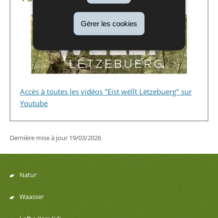
Gérer les cookies
Accès à toutes les vidéos "Eist wëllt Lëtzebuerg" sur
Youtube
Dernière mise à jour
19/03/2026
Natur
Menu
Waasser
de