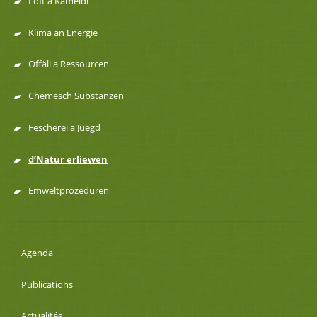
Loft a Kaméidi
navigation
Klima an Energie
Offäll a Ressourcen
Chemesch Substanzen
Fëscherei a Juegd
d’Natur erliewen
Emweltprozeduren
Agenda
Publications
Actualités