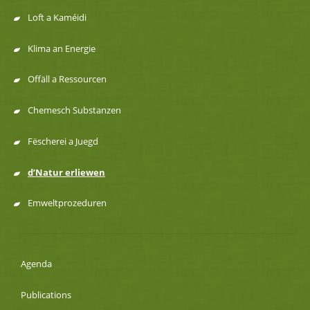
de
Loft a Kaméidi
navigation
Klima an Energie
Offäll a Ressourcen
Chemesch Substanzen
Fëscherei a Juegd
d’Natur erliewen
Emweltprozeduren
Agenda
Publications