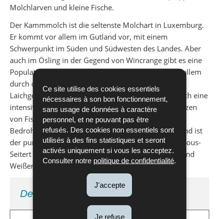
Molchlarven und kleine Fische.
Der Kammmolch ist die seltenste Molchart in Luxemburg.
Er kommt vor allem im Gutland vor, mit einem
Schwerpunkt im Süden und Südwesten des Landes. Aber
auch im Ösling in der Gegend von Wincrange gibt es eine
Population. Der Bestand des Kammmolches ist vor allem
durch die Vernichtung bzw. die Entwertung seiner
Ce site utilise des cookies essentiels
Laichgewässer und angrenzender Lebensräume durch eine
nécessaires à son bon fonctionnement,
intensive Landwirtschaft gefährdet. Auch das Aussetzen
sans usage de données à caractère
von Fischen und das dichte Straßennetz kann eine
personnel, et ne pouvant pas être
refusés. Des cookies non essentiels sont
Bedrohung für diese Art darstellen. Aus diesem Grund ist
utilisés à des fins statistiques et seront
der punktuelle Schutz, wie es im Schutzgebiet Großbous-
activés uniquement si vous les acceptez.
Seitert oder im Natura 2000 Gebiet der Schwarzen und
Consulter notre
politique de confidentialité
.
Weißen Ernz der Fall ist, von großer Bedeutung.
J'accepte
De Kammolch
Je refuse