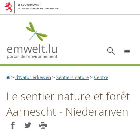
Aller
Aller
à
au
la
contenu
navigation
Recherc
Menu
Accueil
>
d’Natur erliewen
>
Sentiers nature
>
Centre
Le sentier nature et forêt
Aarnescht - Niederanven