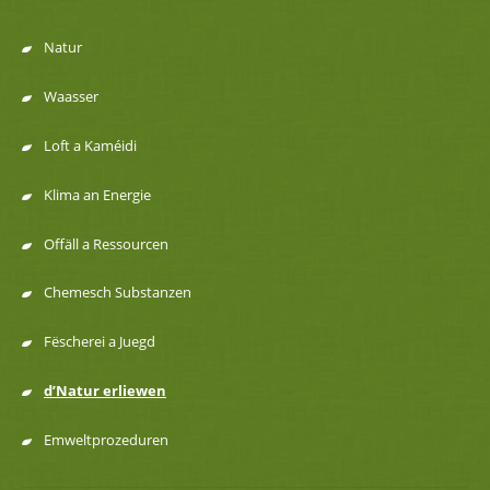
Natur
Menu
Waasser
de
Loft a Kaméidi
navigation
Klima an Energie
Offäll a Ressourcen
Chemesch Substanzen
Fëscherei a Juegd
d’Natur erliewen
Emweltprozeduren