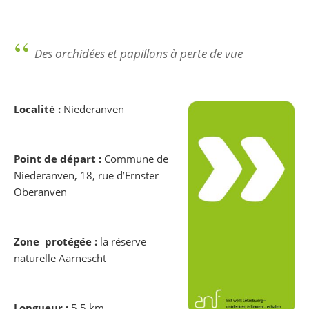
Partager sur Facebook
Partager sur Twitter
Imprimer
Des orchidées et papillons à perte de vue
Localité :
Niederanven
Point de départ :
Commune de
Niederanven, 18, rue d’Ernster
Oberanven
Zone protégée :
la réserve
naturelle Aarnescht
Longueur :
5,5 km