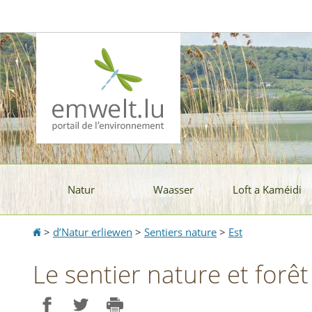
Aller
Aller
à
au
la
contenu
navigation
Natur
Waasser
Loft a Kaméidi
Accueil
>
d’Natur erliewen
>
Sentiers nature
>
Est
Le sentier nature et forê