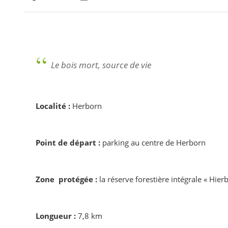
Partager sur Facebook
Partager sur Twitter
Imprimer
Le bois mort, source de vie
Localité :
Herborn
Point de départ :
parking au centre de Herborn
Zone protégée :
la réserve forestière intégrale « Hier
Longueur :
7,8 km