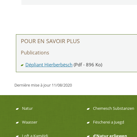
POUR EN SAVOIR PLUS
Publications
Dépliant Hierberbësch
(Pdf - 896 Ko)
Dernière mise à jour
11/08/2020
Natur
Chemesch Substanzen
Menu
Waasser
Fëscherei a Juegd
de
Loft a Kaméidi
d’Natur erliewen