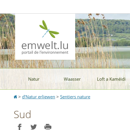
Aller
Aller
à
au
la
contenu
navigation
Natur
Waasser
Loft a Kaméidi
Accueil
>
d’Natur erliewen
>
Sentiers nature
Sud