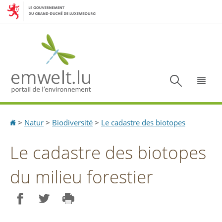
Aller
Aller
à
au
la
contenu
navigation
Recherc
Menu
Accueil
>
Natur
>
Biodiversité
>
Le cadastre des biotopes
Le cadastre des biotopes
du milieu forestier