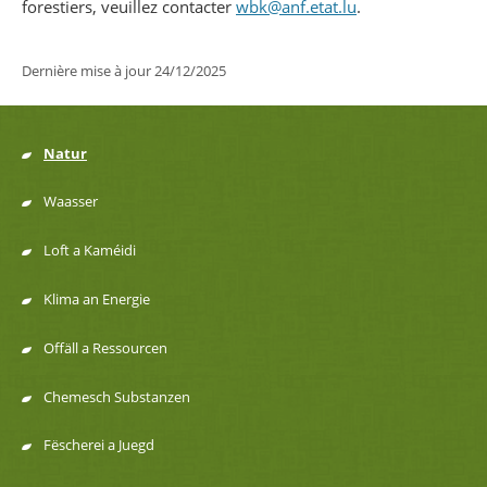
forestiers, veuillez contacter
wbk@anf.etat.lu
.
Dernière mise à jour
24/12/2025
Natur
Menu
Waasser
de
Loft a Kaméidi
navigation
Klima an Energie
Offäll a Ressourcen
Chemesch Substanzen
Fëscherei a Juegd