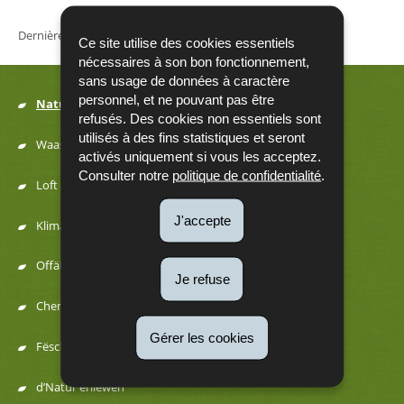
Dernière mise à jour
04/01/2019
Ce site utilise des cookies essentiels
nécessaires à son bon fonctionnement,
sans usage de données à caractère
personnel, et ne pouvant pas être
Natur
refusés. Des cookies non essentiels sont
Menu
utilisés à des fins statistiques et seront
Waasser
activés uniquement si vous les acceptez.
de
Consulter notre
politique de confidentialité
.
Loft a Kaméidi
navigation
J'accepte
Klima an Energie
Offäll a Ressourcen
Je refuse
Chemesch Substanzen
Gérer les cookies
Fëscherei a Juegd
d’Natur erliewen