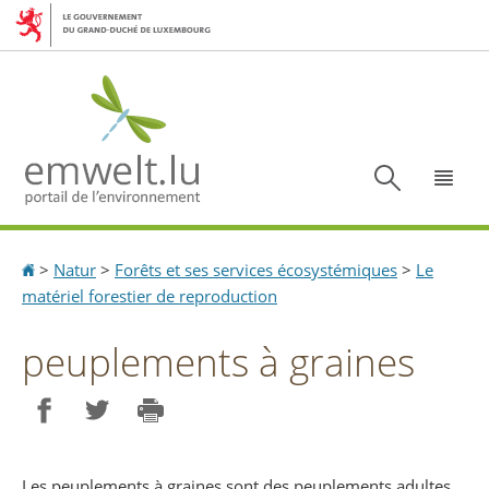
Aller
Aller
à
au
la
contenu
navigation
Recherc
Menu
Accueil
>
Natur
>
Forêts et ses services écosystémiques
>
Le
matériel forestier de reproduction
peuplements à graines
Partager sur Facebook
Partager sur Twitter
Imprimer
Les peuplements à graines sont des peuplements adultes