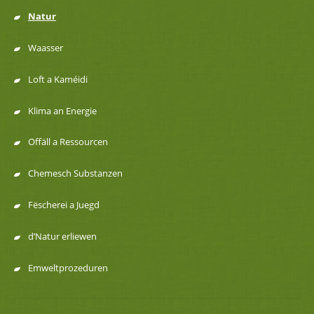
Natur
Menu
Waasser
de
Loft a Kaméidi
navigation
Klima an Energie
Offäll a Ressourcen
Chemesch Substanzen
Fëscherei a Juegd
d’Natur erliewen
Emweltprozeduren