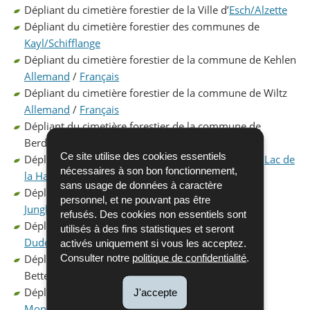
Dépliant du cimetière forestier de la Ville d’
Esch/Alzette
Dépliant du cimetière forestier des communes de
Kayl/Schifflange
Dépliant du cimetière forestier de la commune de Kehlen
Allemand
/
Français
Dépliant du cimetière forestier de la commune de Wiltz
Allemand
/
Français
Dépliant du cimetière forestier de la commune de
Berdorf
Allemand
/
Français
Ce site utilise des cookies essentiels
Dépliant du cimetière forestier de la commune du
Lac de
nécessaires à son bon fonctionnement,
la Haute-Sûre / Boulaide
sans usage de données à caractère
Dépliant du cimetière forestier de la commune de
personnel, et ne pouvant pas être
Junglinster
refusés. Des cookies non essentiels sont
Dépliant du cimetière forestier de la commune de
utilisés à des fins statistiques et seront
Dudelange
activés uniquement si vous les acceptez.
Consulter notre
politique de confidentialité
.
Dépliant du cimetière forestier de la commune de
Bettembourg
Allemand
/
Français
Dépliant du cimetière forestier de la commune de
J'accepte
Mondercange