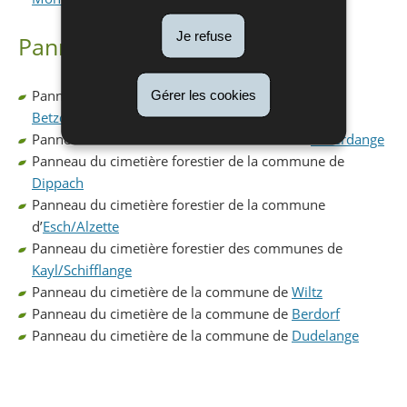
Je refuse
Panneaux d’information
Panneau du cimetière forestier de la commune de
Gérer les cookies
Betzdorf
Panneau du cimetière forestier de la Ville de
Differdange
Panneau du cimetière forestier de la commune de
Dippach
Panneau du cimetière forestier de la commune
d’
Esch/Alzette
Panneau du cimetière forestier des communes de
Kayl/Schifflange
Panneau du cimetière de la commune de
Wiltz
Panneau du cimetière de la commune de
Berdorf
Panneau du cimetière de la commune de
Dudelange