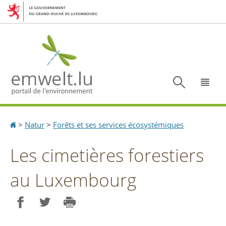
Aller
Aller
à
au
la
contenu
navigation
Recherc
Menu
Accueil
>
Natur
>
Forêts et ses services écosystémiques
Les cimetières forestiers
au Luxembourg