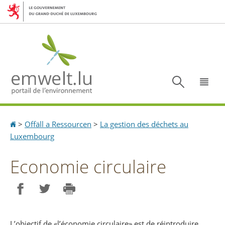
Aller
Aller
à
au
la
contenu
navigation
Recherc
Menu
Accueil
>
Offäll a Ressourcen
>
La gestion des déchets au
Luxembourg
Economie circulaire
Partager sur Facebook
Partager sur Twitter
Imprimer
L’objectif de «l’économie circulaire» est de réintroduire