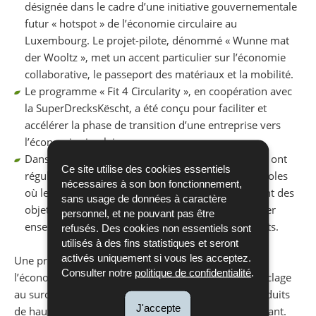
désignée dans le cadre d’une initiative gouvernementale
futur « hotspot » de l’économie circulaire au
Luxembourg. Le projet-pilote, dénommé « Wunne mat
der Wooltz », met un accent particulier sur l’économie
collaborative, le passeport des matériaux et la mobilité.
Le programme « Fit 4 Circularity », en coopération avec
la SuperDrecksKëscht, a été conçu pour faciliter et
accélérer la phase de transition d’une entreprise vers
l’économie circulaire.
Dans de nombreuses communes des Repair-Cafés ont
Ce site utilise des cookies essentiels
régulièrement lieu. Ce sont des réunions de bénévoles
nécessaires à son bon fonctionnement,
où les participants réparent seuls ou conjointement des
sans usage de données à caractère
objets cassés. L’idée des Repair-Cafés est de réparer
personnel, et ne pouvant pas être
ensemble et de prolonger la durée de vie des objets.
refusés. Des cookies non essentiels sont
utilisés à des fins statistiques et seront
activés uniquement si vous les acceptez.
Une première étape lors de la mise en œuvre de
Consulter notre
politique de confidentialité
.
l’économie circulaire doit consister à passer du décyclage
au surcyclage, ce qui permettra de réutiliser des produits
J'accepte
de haute qualité à partir de produits utilisés auparavant.