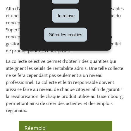
Afin d’y arriver, un triage détaillé des matières valorisables
et une gestion écologique des déchets doit faire partie du
Je refuse
concept de gestion au niveau national. La
SuperDrecksKëscht® élabore à titre exemplaire des
Gérer les cookies
concepts tenant compte intégralement de l’idée de la
gestion efficace des ressources avec le calcul du potentiel
de produit pour des entreprises.
La collecte sélective permet d’obtenir des quantités qui
atteignent les seuils de rentabilité admis. Une telle collecte
ne se fera cependant pas seulement à un niveau
professionnel. La collecte et le tri responsable doivent
aussi se faire au niveau de chaque citoyen afin de garantir
la revalorisation de chaque produit utilisé au Luxembourg,
permettant ainsi de créer des activités et des emplois
régionaux.
Réemploi