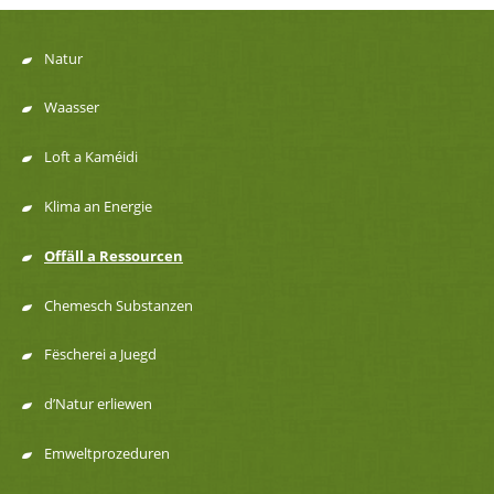
Natur
Menu
Waasser
de
Loft a Kaméidi
navigation
Klima an Energie
Offäll a Ressourcen
Chemesch Substanzen
Fëscherei a Juegd
d’Natur erliewen
Emweltprozeduren