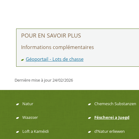
POUR EN SAVOIR PLUS
Informations complémentaires
Géoportail - Lots de chasse
Dernière mise à jour
24/02/2026
Natur
Chemesch Substanzen
Menu
Waasser
Fëscherei a Juegd
de
Loft a Kaméidi
d’Natur erliewen