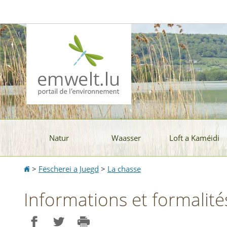
Aller
Aller
à
au
la
contenu
navigation
Natur
Waasser
Loft a Kaméidi
Accueil
>
Fëscherei a Juegd
>
La chasse
Informations et formalités